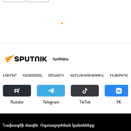
Արմենիա
ԼՈՒՐԵՐ
ՀԱՅԱՍՏԱՆ
ԱՇԽԱՐՀ
ՎԵՐԼՈՒԾՈՒԹՅՈՒՆ
ԻՆՖՈԳՐԱՖ
Rutube
Telegram
ТikТоk
VK
Նախագծի մասին
Օգտագործման կանոնները