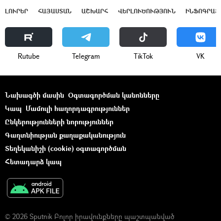
ԼՈՒՐԵՐ
ՀԱՅԱՍՏԱՆ
ԱՇԽԱՐՀ
ՎԵՐԼՈՒԾՈՒԹՅՈՒՆ
ԻՆՖՈԳՐԱՖ
Rutube
Telegram
ТikТоk
VK
Նախագծի մասին
Օգտագործման կանոնները
Կապ
Մամուլի հաղորդագրություններ
Ընկերությունների նորություններ
Գաղտնիության քաղաքականություն
Տեղեկանիշի (cookie) օգտագործման
Հետադարձ կապ
© 2026 Sputnik Բոլոր իրավունքները պաշտպանված