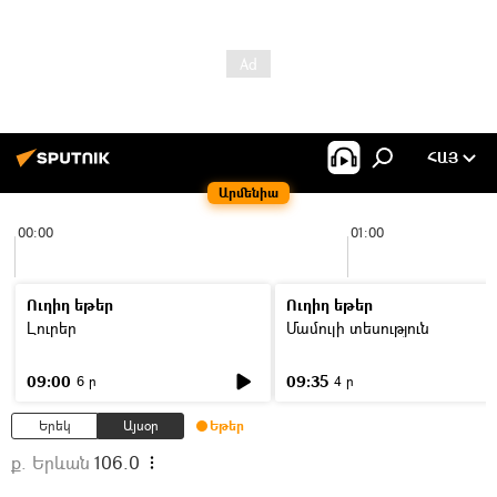
ՀԱՅ
Արմենիա
00:00
01:00
Ուղիղ եթեր
Ուղիղ եթեր
Լուրեր
Մամուլի տեսություն
09:00
09:35
6 ր
4 ր
Երեկ
Այսօր
Եթեր
ք. Երևան
106.0