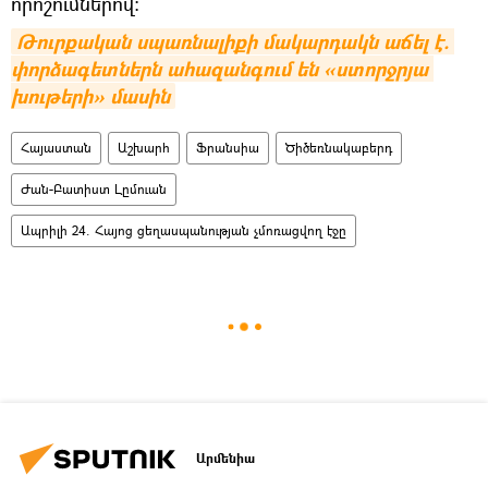
որոշումներով:
Թուրքական սպառնալիքի մակարդակն աճել է. 
փորձագետներն ահազանգում են «ստորջրյա 
խութերի» մասին
Հայաստան
Աշխարհ
Ֆրանսիա
Ծիծեռնակաբերդ
Ժան-Բատիստ Լըմուան
Ապրիլի 24. Հայոց ցեղասպանության չմոռացվող էջը
Արմենիա