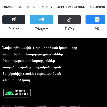
ԼՈՒՐԵՐ
ՀԱՅԱՍՏԱՆ
ԱՇԽԱՐՀ
ՎԵՐԼՈՒԾՈՒԹՅՈՒՆ
ԻՆՖՈԳՐԱՖ
Rutube
Telegram
ТikТоk
VK
Նախագծի մասին
Օգտագործման կանոնները
Կապ
Մամուլի հաղորդագրություններ
Ընկերությունների նորություններ
Գաղտնիության քաղաքականություն
Տեղեկանիշի (cookie) օգտագործման
Հետադարձ կապ
© 2026 Sputnik Բոլոր իրավունքները պաշտպանված