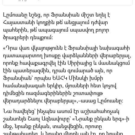
Լըմուանը նշեց, որ Ֆրանսիան միշտ եղել է
Հայաստանի կողքին թե՛ անցյալում դժվար
պահերին, թե՛ ապագայում սպասվող բոլոր
ծրագրերի դեպքում։
«Դրա վառ վկայությունն է Ֆրանսիայի նախագահի
դատապարտող խոսքը վարձկանների վերաբերյալ,
որոնք հավաքագրվել էին Սիրիայից և մասնակցում
էին պատերազմին, դրան գումարած այն, որ
Ֆրանսիան` որպես ԵԱՀԿ Մինսկի խմբի
համանախագահ երկիր, մյուսների հետ կոչով
դիմեցին ռազմագերիներին շուտափույթ
վերադարձնելու վերաբերյալ»,–ասաց Լըմուանը։
Նա հավելեց` ինչպես ասում էր աշխահահռչակ
շանսոնյե Շառլ Ազնավուրը` «Նրանք ընկան երգ»-ի
մեջ, նրանք ընկան, տանջվեցին, որոտը
շանթահարեց, և նրանց մեղքն այն էր, որ նրանք