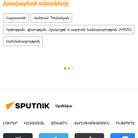
իրավագետի տեսակետը
Հայաստան
Վահրամ Դումանյան
Կրթության, գիտության, մշակույթի և սպորտի նախարարություն (ԿԳՄՍ)
Սահմանադրություն
Արմենիա
ԼՈՒՐԵՐ
ՀԱՅԱՍՏԱՆ
ԱՇԽԱՐՀ
ՎԵՐԼՈՒԾՈՒԹՅՈՒՆ
ԻՆՖՈԳՐԱՖ