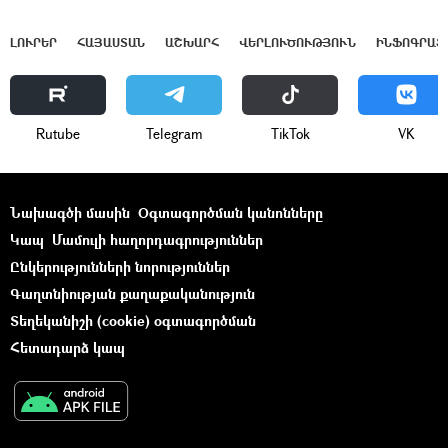
ԼՈՒՐԵՐ
ՀԱՅԱՍՏԱՆ
ԱՇԽԱՐՀ
ՎԵՐԼՈՒԾՈՒԹՅՈՒՆ
ԻՆՖՈԳՐԱՖ
Rutube
Telegram
ТikТоk
VK
Նախագծի մասին
Օգտագործման կանոնները
Կապ
Մամուլի հաղորդագրություններ
Ընկերությունների նորություններ
Գաղտնիության քաղաքականություն
Տեղեկանիշի (cookie) օգտագործման
Հետադարձ կապ