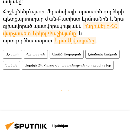
ամյակը:
Հիշեցնենք`այսօր Ֆրանսիայի արտաքին գործերի
պետքարտուղար Ժան-Բատիստ Լըմուանին և նրա
գլխավորած պատվիրակությանն
ընդունել է ՀՀ 
վարչապետ Նիկոլ Փաշինյանը
և
արտգործնախարար
Արա Այվազյանը
։
Աշխարհ
Հայաստան
Արմեն Սարգսյան
Էմանուել Մակրոն
նամակ
Ապրիլի 24. Հայոց ցեղասպանության չմոռացվող էջը
Արմենիա