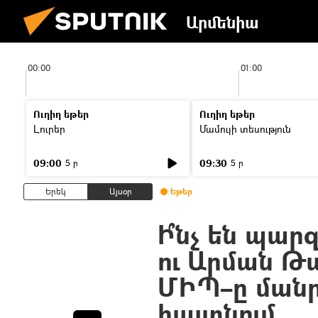
Արմենիա
00:00
01:00
Ուղիղ եթեր
Ուղիղ եթեր
Լուրեր
Մամուլի տեսություն
09:00
09:30
5 ր
5 ր
Երեկ
Այսօր
Եթեր
Ի՞նչ են պար
ու Արման Թա
ՄԻՊ–ը մանր
հայտնում