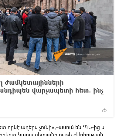
ղ ժամկետայինների
նդիպեն վարչապետի հետ. ինչ
տ որևէ աղերս չունի»,–ասում են ՊՆ-ից և
Ռոբերտ Կարապետյանը ոչ թե «Արիության