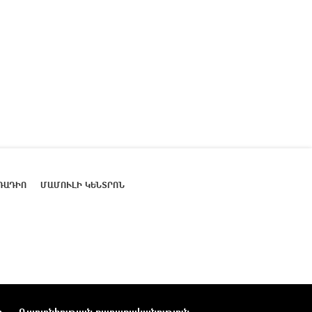
ՌԱԴԻՈ
ՄԱՄՈՒԼԻ ԿԵՆՏՐՈՆ
ր
Գաղտնիության քաղաքականություն