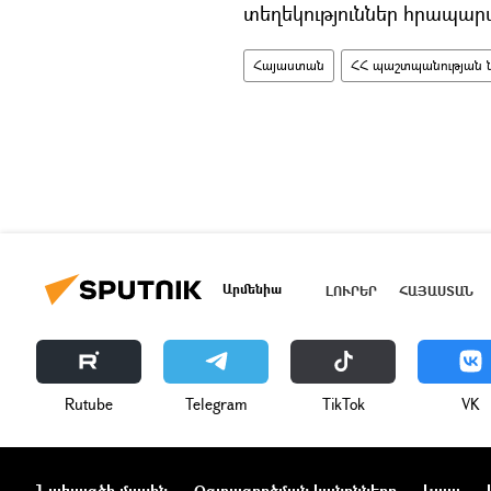
տեղեկություններ հրապարա
Հայաստան
ՀՀ պաշտպանության ն
Արմենիա
ԼՈՒՐԵՐ
ՀԱՅԱՍՏԱՆ
Rutube
Telegram
ТikТоk
VK
Նախագծի մասին
Օգտագործման կանոնները
Կապ