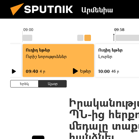
Արմենիա
09:00
09:58
Ուղիղ եթեր
Ուղիղ եթեր
Ուրիշ նորություններ
Լուրեր
Եթեր
09:40
10:00
4 ր
46 ր
Երեկ
Այսօր
Իրականությ
ՊՆ-ից հերքո
մեդալը տաքս
հանձնել