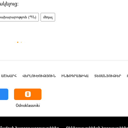
կելուց:
ախարարություն (ՊՆ)
մեդալ
ԱՇԽԱՐՀ
ՎԵՐԼՈՒԾՈՒԹՅՈՒՆ
ԻՆՖՈԳՐԱՖԻԿԱ
ՏԵՍԱՆՅՈՒԹԵՐ
Odnoklassniki
Մամուլի հաղորդագրություններ
Ընկերությունների նորություննե