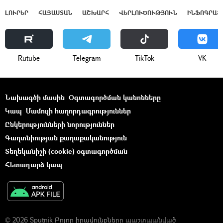
ԼՈՒՐԵՐ
ՀԱՅԱՍՏԱՆ
ԱՇԽԱՐՀ
ՎԵՐԼՈՒԾՈՒԹՅՈՒՆ
ԻՆՖՈԳՐԱՖ
Rutube
Telegram
ТikТоk
VK
Նախագծի մասին
Օգտագործման կանոնները
Կապ
Մամուլի հաղորդագրություններ
Ընկերությունների նորություններ
Գաղտնիության քաղաքականություն
Տեղեկանիշի (cookie) օգտագործման
Հետադարձ կապ
© 2026 Sputnik Բոլոր իրավունքները պաշտպանված