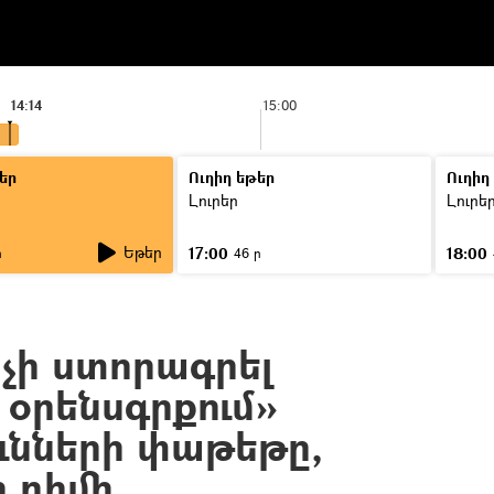
14:14
15:00
եր
Ուղիղ եթեր
Ուղիղ
Լուրեր
Լուրե
Եթեր
17:00
18:00
ր
46 ր
ի ստորագրել
օրենսգրքում»
ւնների փաթեթը,
ի դիմի