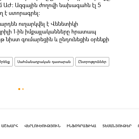
մ ԱԺ։ Ազգային ժողովի նախագահն էլ 5
ղ է ստորագրել։
արդեն ուղարկվել է Վենետիկի
րիլի 1-ին իմքայլականները հրատապ
նիստ գումարեցին և ընդունեցին օրենքի
Օրենք
Սահմանադրական դատարան
Ընտրություններ
ԱՇԽԱՐՀ
ՎԵՐԼՈՒԾՈՒԹՅՈՒՆ
ԻՆՖՈԳՐԱՖԻԿԱ
ՏԵՍԱՆՅՈՒԹԵՐ