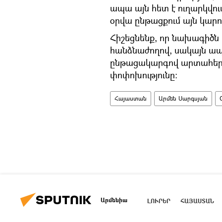
ապա այն հետ է ուղարկվու
օրվա ընթացքում այն կարո
Հիշեցնենք, որ նախագիծն 
հանձնաժողով, սակայն ապ
ընթացակարգով արտահերթ 
փոփոխությունը։
Հայաստան
Արմեն Սարգսյան
Արմենիա
ԼՈՒՐԵՐ
ՀԱՅԱՍՏԱՆ