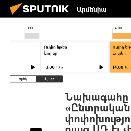
Արմենիա
13:00
14:00
Ուղիղ եթեր
Ուղիղ եթ
Լուրեր
Լուրեր
13:00
14:00
10 ր
16 
Երեկ
Այսօր
Նախագահը չ
«Ընտրական 
փոփոխությո
բայց ՍԴ էլ չ