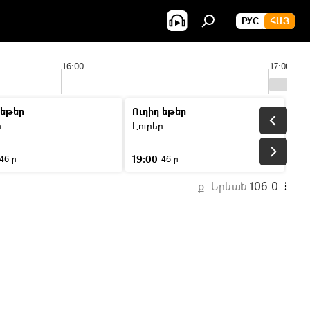
РУС
ՀԱՅ
16:00
17:00
 եթեր
Ուղիղ եթեր
ր
Լուրեր
19:00
46 ր
46 ր
ք. Երևան
106.0