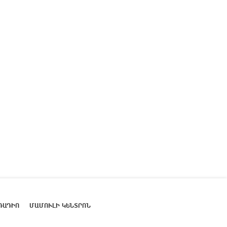
ՌԱԴԻՈ
ՄԱՄՈՒԼԻ ԿԵՆՏՐՈՆ