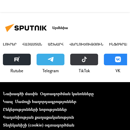
Արմենիա
ԼՈՒՐԵՐ
ՀԱՅԱՍՏԱՆ
ԱՇԽԱՐՀ
ՎԵՐԼՈՒԾՈՒԹՅՈՒՆ
ԻՆՖՈԳՐԱՖ
Rutube
Telegram
ТikТоk
VK
Նախագծի մասին
Օգտագործման կանոնները
Կապ
Մամուլի հաղորդագրություններ
Ընկերությունների նորություններ
Գաղտնիության քաղաքականություն
Տեղեկանիշի (cookie) օգտագործման