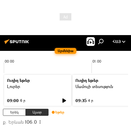
ՀԱՅ
Արմենիա
00:00
01:00
Ուղիղ եթեր
Ուղիղ եթեր
Լուրեր
Մամուլի տեսություն
09:00
09:35
6 ր
4 ր
Երեկ
Այսօր
Եթեր
ք. Երևան
106.0