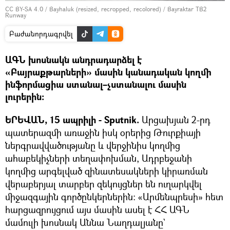
CC BY-SA 4.0
/
Bayhaluk (resized, recropped, recolored)
/
Bayraktar TB2
Runway
Բաժանորդագրվել
ԱԳՆ խոսնակն անդրադարձել է
«Բայրաքթարների» մասին կանադական կողմի
ինֆորմացիա ստանալ–չստանալու մասին
լուրերին։
ԵՐԵՎԱՆ, 15 ապրիլի - Sputnik.
Արցախյան 2-րդ
պատերազմի առաջին իսկ օրերից Թուրքիայի
ներգրավվածությանը և վերջինիս կողմից
ահաբեկիչների տեղափոխման, Ադրբեջանի
կողմից արգելված զինատեսակների կիրառման
վերաբերյալ տարբեր զեկույցներ են ուղարկվել
միջազգային գործընկերներին։ «Արմենպրեսի» հետ
հարցազրույցում այս մասին ասել է ՀՀ ԱԳՆ
մամուլի խոսնակ Աննա Նաղդալյանը`