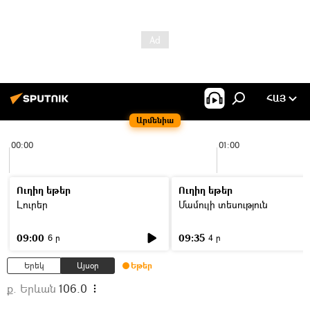
ՀԱՅ
Արմենիա
00:00
01:00
Ուղիղ եթեր
Ուղիղ եթեր
Լուրեր
Մամուլի տեսություն
09:00
09:35
6 ր
4 ր
Երեկ
Այսօր
Եթեր
ք. Երևան
106.0