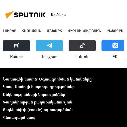
Արմենիա
ԼՈՒՐԵՐ
ՀԱՅԱՍՏԱՆ
ԱՇԽԱՐՀ
ՎԵՐԼՈՒԾՈՒԹՅՈՒՆ
ԻՆՖՈԳՐԱՖ
Rutube
Telegram
ТikТоk
VK
Նախագծի մասին
Օգտագործման կանոնները
Կապ
Մամուլի հաղորդագրություններ
Ընկերությունների նորություններ
Գաղտնիության քաղաքականություն
Տեղեկանիշի (cookie) օգտագործման
Հետադարձ կապ