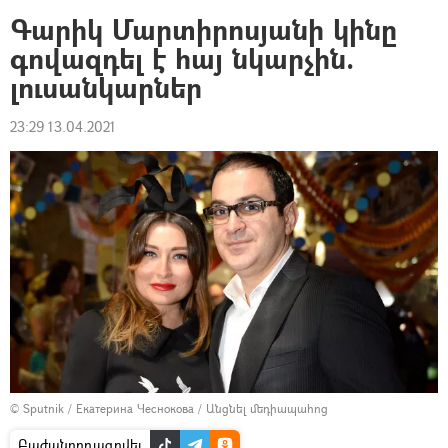
Գարիկ Մարտիրոսյանի կինը
գովազդել է հայ նկարչին.
լուսանկարներ
23:29 13.04.2021
© Sputnik / Екатерина Чеснокова
/
Անցնել մեդիապահոց
Բաժանորդագրվել