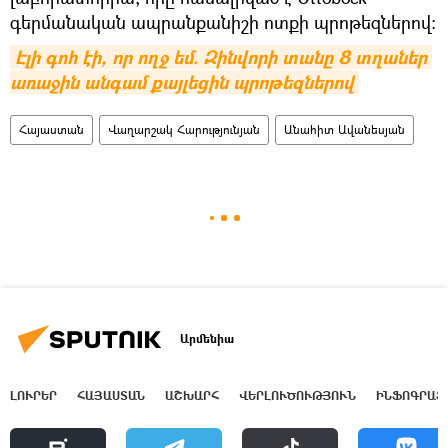
գերմանական ապրանքանիշի ոտքի պրոթեզներով։
Էլի գոհ էի, որ ողջ եմ. Զինվորի տանը 8 տղաներ 
առաջին անգամ քայլեցին պրոթեզներով
Հայաստան
Վաղարշակ Հարությունյան
Անահիտ Ավանեսյան
Արմենիա
ԼՈՒՐԵՐ
ՀԱՅԱՍՏԱՆ
ԱՇԽԱՐՀ
ՎԵՐԼՈՒԾՈՒԹՅՈՒՆ
ԻՆՖՈԳՐԱՖ