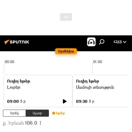
ՀԱՅ
Արմենիա
00:00
01:00
Ուղիղ եթեր
Ուղիղ եթեր
Լուրեր
Մամուլի տեսություն
09:00
09:30
5 ր
5 ր
Երեկ
Այսօր
Եթեր
ք. Երևան
106.0