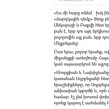
«Ես մի հարց ունեմ․ իսկ 
«մարդկային դեմք» ձեռք բե
Անկարայի և Բաքվի հետ եր
բան է, երբ դու այդ երկխոս
բոլորովին այլ բան, երբ դո
Մելքոնյանը։
Ըստ նրա, բորոր նրանք, ով
միջանցքի ստեղծումը Հայա
կա՛մ սպասարկում են այլոց
«Թուրքիան և Նախիջևանը 
կստանան Ադրբեջանի հետ, 
երաշխիքները, որ Ադրբե
անխափան կգործի և, որն 
համար։ Էլ չեմ խոսում փ
որոնք կարող է սահմանել Բա