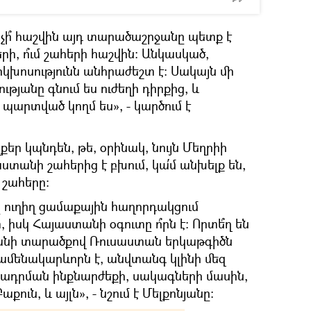
ինչի՞ հաշվին այդ տարածաշրջանը պետք է
րի, ո՞ւմ շահերի հաշվին։ Անկասկած,
կխոսությունն անհրաժեշտ է։ Սակայն մի
ությանը գնում ես ուժեղի դիրքից, և
ւ պարտված կողմ ես», - կարծում է
քեր կպնդեն, թե, օրինակ, նույն Մեղրիի
ստանի շահերից է բխում, կա՛մ անխելք են,
 շահերը։
ուղիղ ցամաքային հաղորդակցում
իսկ Հայաստանի օգուտը ո՞րն է։ Որտե՞ղ են
ջանի տարածքով Ռուսաստան երկաթգիծն
ամենակարևորն է, անվտանգ կլինի մեզ
ոխադրման ինքնարժեքի, սակագների մասին,
քուն, և այլն», - նշում է Մելքոնյանը։