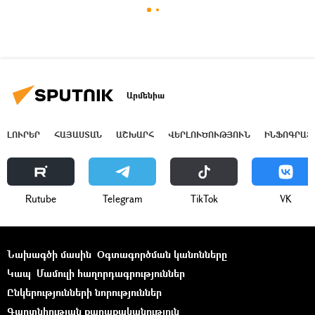
Արմենիա
ԼՈՒՐԵՐ
ՀԱՅԱՍՏԱՆ
ԱՇԽԱՐՀ
ՎԵՐԼՈՒԾՈՒԹՅՈՒՆ
ԻՆՖՈԳՐԱՖ
Rutube
Telegram
ТikТоk
VK
Նախագծի մասին
Օգտագործման կանոնները
Կապ
Մամուլի հաղորդագրություններ
Ընկերությունների նորություններ
Գաղտնիության քաղաքականություն