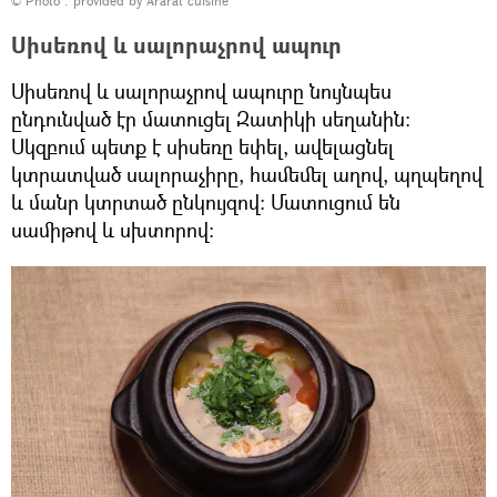
© Photo : provided by Ararat cuisine
Սիսեռով և սալորաչրով ապուր
Սիսեռով և սալորաչրով ապուրը նույնպես
ընդունված էր մատուցել Զատիկի սեղանին։
Սկզբում պետք է սիսեռը եփել, ավելացնել
կտրատված սալորաչիրը, համեմել աղով, պղպեղով
և մանր կտրտած ընկույզով։ Մատուցում են
սամիթով և սխտորով։