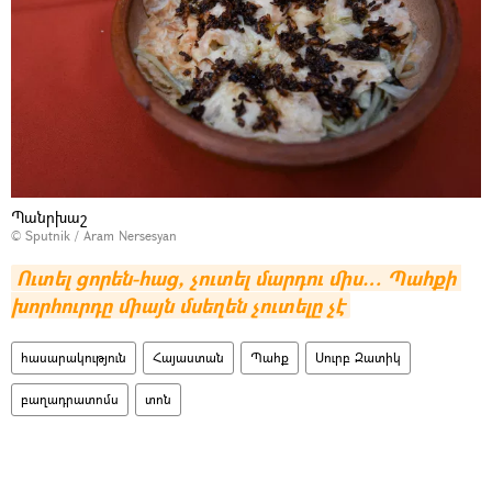
Պանրխաշ
© Sputnik / Aram Nersesyan
Ուտել ցորեն-հաց, չուտել մարդու միս… Պահքի 
խորհուրդը միայն մսեղեն չուտելը չէ
հասարակություն
Հայաստան
Պահք
Սուրբ Զատիկ
բաղադրատոմս
տոն