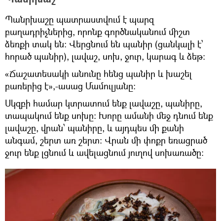
Պանրխաշը պատրաստվում է պարզ
բաղադրիչներից, որոնք գործնականում միշտ
ձեռքի տակ են։ Վերցնում են պանիր (ցանկալի է՝
հորած պանիր), լավաշ, սոխ, ջուր, կարագ և ձեթ։
«Ճաշատեսակի անունը հենց պանիր և խաշել
բառերից է»,-ասաց Մամուլյանը։
Սկզբի համար կտրատում ենք լավաշը, պանիրը,
տապակում ենք սոխը։ Խորը ամանի մեջ դնում ենք
լավաշը, վրան՝ պանիրը, և այդպես մի քանի
անգամ, շերտ առ շերտ։ Վրան մի փոքր եռացրած
ջուր ենք լցնում և ավելացնում յուղով սոխառածը։