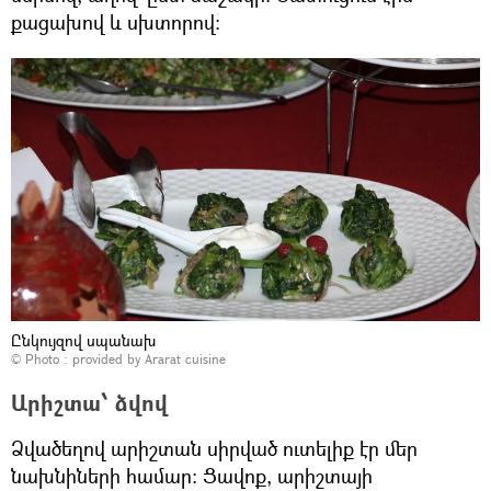
քացախով և սխտորով։
Ընկույզով սպանախ
© Photo : provided by Ararat cuisine
Արիշտա՝ ձվով
Ձվածեղով արիշտան սիրված ուտելիք էր մեր
նախնիների համար։ Ցավոք, արիշտայի