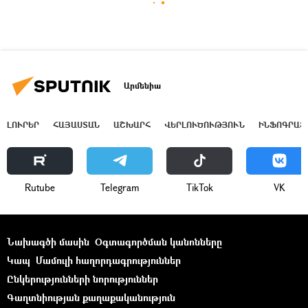
Արմենիա
ԼՈՒՐԵՐ
ՀԱՅԱՍՏԱՆ
ԱՇԽԱՐՀ
ՎԵՐԼՈՒԾՈՒԹՅՈՒՆ
ԻՆՖՈԳՐԱՖ
Rutube
Telegram
ТikТоk
VK
Նախագծի մասին
Օգտագործման կանոնները
Կապ
Մամուլի հաղորդագրություններ
Ընկերությունների նորություններ
Գաղտնիության քաղաքականություն