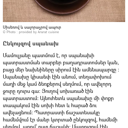
Սիսեռով և սալորաչրով ապուր
© Photo : provided by Ararat cuisine
Ընկույզով սպանախ
Մամուլյանը պատմում է, որ սպանախի
պատրաստման տարբեր բաղադրատոմսեր կան,
բայց մեր նախնիները սիրում էին ամենապարզը ։
Սպանախը կիսաեփ էին անում, տեղափոխում
մաղի մեջ կամ ձեռքերով սեղմում, որ ավելորդ
ջուրը դուրս գա։ Յուղով սոխառած էին
պատրաստում։ Այնուհետև սպանախը մի փոքր
տապակում էին սոխի հետ և հարած ձու
ավելացնում։ Պատրաստի ճաշատեսակը
համեմվում էր մանր կտրտած ընկույզով, համեմի
սերմով, աղով՝ ըստ ճաշակի։ Մատուցում էին