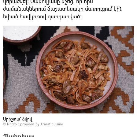
վերածվել։ Մամուլյանը նշեց, որ հին
ժամանակներում ճաշատեսակը մատուցում էին
եփած հավկիթով զարդարված։
Արիշտա՝ ձվով
© Photo : provided by Ararat cuisine
Պանրխաշ