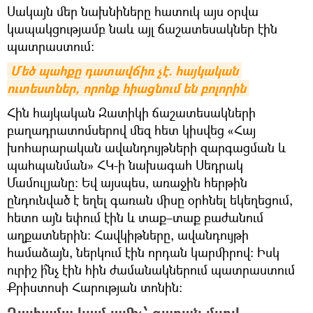
Սակայն մեր նախնիները հատուկ այս օրվա
կապակցությամբ նաև այլ ճաշատեսակներ էին
պատրաստում։
Մեծ պահքը դատավճիռ չէ. հայկական 
ուտեստներ, որոնք հիացնում են բոլորին
Հին հայկական Զատիկի ճաշատեսակների
բաղադրատոմսերով մեզ հետ կիսվեց «Հայ
խոհարարական ավանդույթների զարգացման և
պահպանման» ՀԿ-ի նախագահ Սեդրակ
Մամուլյանը։ Եվ այսպես, առաջին հերթին
ընդունված է եղել գառան միսը օրհնել եկեղեցում,
հետո այն եփում էին և տաք–տաք բաժանում
աղքատներին։ Հավկիթները, ավանդույթի
համաձայն, ներկում էին որդան կարմիրով։ Իսկ
ուրիշ ի՞նչ էին հին ժամանակներում պատրաստում
Քրիստոսի Հարության տոնին։
Ղափամա կամ ամիչ՝ գառան մսով