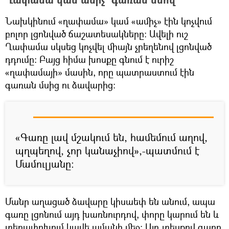
Նախկինում «ղափամա» կամ «ամիչ» էին կոչվում
բոլոր լցոնված ճաշատեսակները։ Ավելի ուշ
Ղափամա սկսեց կոչվել միայն չրեղենով լցոնված
դդումը։ Բայց հիմա խոսքը գնում է ուրիշ
«ղափամայի» մասին, որը պատրաստում էին
գառան մսից ու ձավարից։
«Գառը լավ մշակում են, համեմում աղով,
պղպեղով, չոր կանաչիով»,-պատմում է
Մամուլյանը։
Մանր աղացած ձավարը կիսաեփ են անում, ապա
գառը լցոնում այդ խառնուրդով, փորը կարում են և
տեղափոխում կավե ամանի մեջ։ Այդ տեսքով գառը