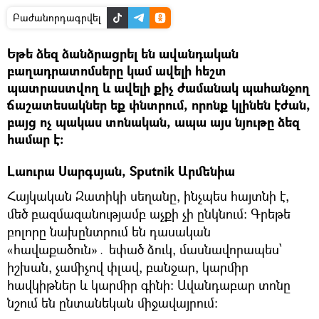
Բաժանորդագրվել
Եթե ձեզ ձանձրացրել են ավանդական
բաղադրատոմսերը կամ ավելի հեշտ
պատրաստվող և ավելի քիչ ժամանակ պահանջող
ճաշատեսակներ եք փնտրում, որոնք կլինեն էժան,
բայց ոչ պակաս տոնական, ապա այս նյութը ձեզ
համար է։
Լաուրա Սարգսյան, Sputnik Արմենիա
Հայկական Զատիկի սեղանը, ինչպես հայտնի է,
մեծ բազմազանությամբ աչքի չի ընկնում։ Գրեթե
բոլորը նախընտրում են դասական
«հավաքածուն»․ եփած ձուկ, մասնավորապես՝
իշխան, չամիչով փլավ, բանջար, կարմիր
հավկիթներ և կարմիր գինի։ Ավանդաբար տոնը
նշում են ընտանեկան միջավայրում։