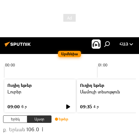
ՀԱՅ
Արմենիա
00:00
01:00
Ուղիղ եթեր
Ուղիղ եթեր
Լուրեր
Մամուլի տեսություն
09:00
09:35
6 ր
4 ր
Երեկ
Այսօր
Եթեր
ք. Երևան
106.0