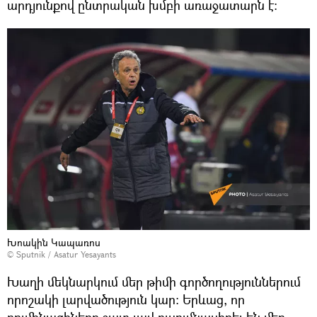
արդյունքով ընտրական խմբի առաջատարն է։
Խոակին Կապառոս
© Sputnik / Asatur Yesayants
Խաղի մեկնարկում մեր թիմի գործողություններում
որոշակի լարվածություն կար։ Երևաց, որ
ռումինացիները շատ լավ ուսումնասիրել են մեր