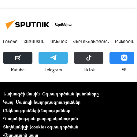
Արմենիա
ԼՈՒՐԵՐ
ՀԱՅԱՍՏԱՆ
ԱՇԽԱՐՀ
ՎԵՐԼՈՒԾՈՒԹՅՈՒՆ
ԻՆՖՈԳՐԱՖ
Rutube
Telegram
ТikТоk
VK
Նախագծի մասին
Օգտագործման կանոնները
Կապ
Մամուլի հաղորդագրություններ
Ընկերությունների նորություններ
Գաղտնիության քաղաքականություն
Տեղեկանիշի (cookie) օգտագործման
Հետադարձ կապ