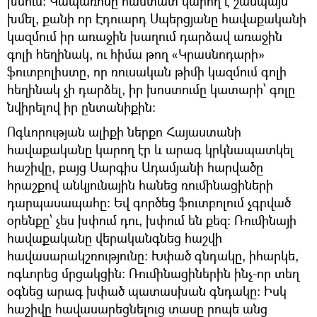
խմում։ Կապառոսը հաստատ կարող է շամպայն
խմել, քանի որ Էդուարդ Սպերցյանը հավաքականի
կազմում իր առաջին խաղում դարձավ առաջին
գոլի հեղինակ, ու հիմա թող «Կրասնոդարի»
ֆուտբոլիստը, որ ռուսական թիմի կազմում գոլի
հեղինակ չի դարձել, իր խոստումը կատարի՝ գոլը
նվիրելով իր ընտանիքին։
Ոգևորության ալիքի ներքո Հայաստանի
հավաքականը կարող էր և արագ կրկնապատկել
հաշիվը, բայց Սարգիս Ադամյանի հարվածը
հրաշքով անկյունային հանեց ռումինացիների
դարպասապահը։ Եվ գործեց ֆուտբոլում չգրված
օրենքը՝ չես խփում դու, խփում են քեզ։ Ռումինայի
հավաքականը վերականգնեց հաշվի
հավասարակշռությունը։ Խփած գնդակը, իհարկե,
ոգևորեց մրցակցին։ Ռումինացիներին ինչ-որ տեղ
օգնեց արագ խփած պատասխան գնդակը։ Իսկ
հաշիվը հավասարեցնելուց տասը րոպե անց