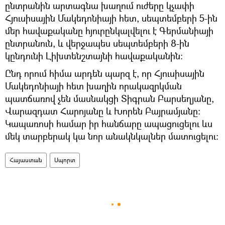
ընտրանին արտագնա խաղում ուժերը կչափի
Հյուսիսային Մակեդոնիայի հետ, սեպտեմբերի 5-ին
մեր հավաքականը հյուրընկալվելու է Գերմանիայի
ընտրանուն, և վերջապես սեպտեմբերի 8-ին
կընդունի Լիխտենշտայնի հավաքականին։
Ընդ որում հիմա արդեն պարզ է, որ Հյուսիսային
Մակեդոնիայի հետ խաղին որակազրկման
պատճառով չեն մասնակցի Տիգրան Բարսեղյանը,
Վարազդատ Հարոյանը և Խորեն Բայրամյանը։
Կապառոսի համար իր հանճարը ապացուցելու ևս
մեկ տարբերակ կա նոր անակնկալներ մատուցելու։
Հայաստան
Սպորտ