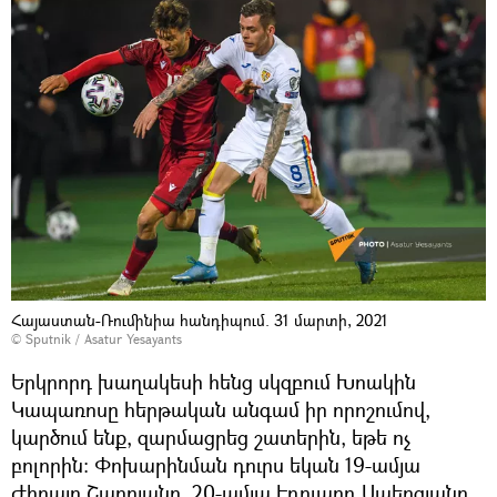
Հայաստան-Ռումինիա հանդիպում. 31 մարտի, 2021
© Sputnik / Asatur Yesayants
Երկրորդ խաղակեսի հենց սկզբում Խոակին
Կապառոսը հերթական անգամ իր որոշումով,
կարծում ենք, զարմացրեց շատերին, եթե ոչ
բոլորին։ Փոխարինման դուրս եկան 19-ամյա
Ժիրայր Շաղոյանը, 20-ամյա Էդուարդ Սպերցյանը,