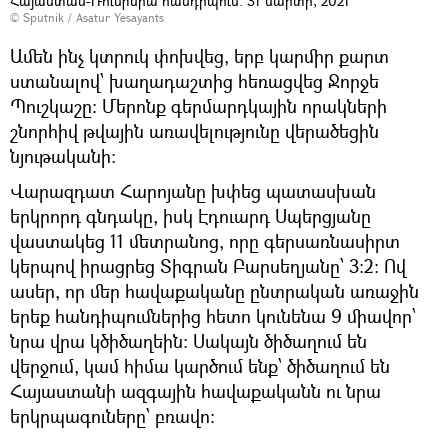
Հայաստան-Ռումինիա հանդիպում. 31 մարտի, 2021
© Sputnik / Asatur Yesayants
Ամեն ինչ կտրուկ փոխվեց, երբ կարմիր քարտ
ստանալով՝ խաղադաշտից հեռացվեց Ջորջե
Պուշկաշը։ Մերոնք գերմարդկային որակների
շնորհիվ թվային առավելությունը վերածեցին
նյութականի։
Վարազդատ Հարոյանը խփեց պատասխան
երկրորդ գնդակը, իսկ Էդուարդ Սպերցյանը
վաստակեց 11 մետրանոց, որը գերսառնասիրտ
կերպով իրացրեց Տիգրան Բարսեղյանը՝ 3։2։ Ով
ասեր, որ մեր հավաքականը ընտրական առաջին
երեք հանդիպումներից հետո կունենա 9 միավոր՝
նրա վրա կծիծաղեին։ Սակայն ծիծաղում են
վերջում, կամ հիմա կարծում ենք՝ ծիծաղում են
Հայաստանի ազգային հավաքականն ու նրա
երկրպագուները՝ բռավո։