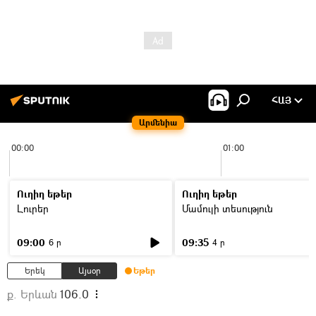
ՀԱՅ
Արմենիա
00:00
01:00
Ուղիղ եթեր
Ուղիղ եթեր
Լուրեր
Մամուլի տեսություն
09:00
09:35
6 ր
4 ր
Երեկ
Այսօր
Եթեր
ք. Երևան
106.0