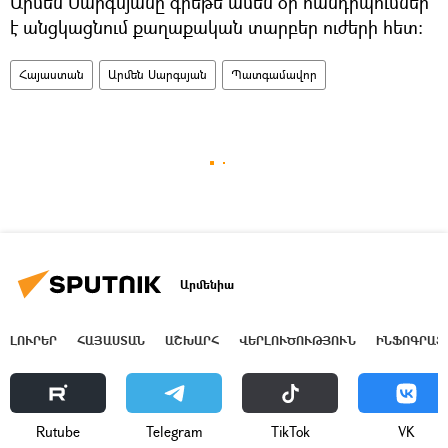
Արմեն Սարգսյանը գրեթե ամեն օր հանդիպումներ
է անցկացնում քաղաքական տարբեր ուժերի հետ։
Հայաստան
Արմեն Սարգսյան
Պատգամավոր
Արմենիա
ԼՈՒՐԵՐ
ՀԱՅԱՍՏԱՆ
ԱՇԽԱՐՀ
ՎԵՐԼՈՒԾՈՒԹՅՈՒՆ
ԻՆՖՈԳՐԱՖ
Rutube
Telegram
ТikТоk
VK