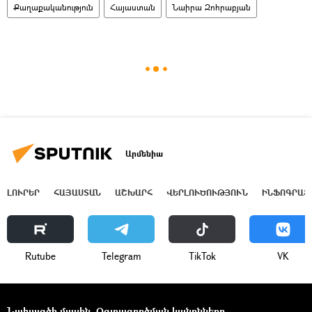
Քաղաքականություն
Հայաստան
Նաիրա Զոհրաբյան
Արմենիա
ԼՈՒՐԵՐ
ՀԱՅԱՍՏԱՆ
ԱՇԽԱՐՀ
ՎԵՐԼՈՒԾՈՒԹՅՈՒՆ
ԻՆՖՈԳՐԱՖ
Rutube
Telegram
ТikТоk
VK
Նախագծի մասին
Օգտագործման կանոնները