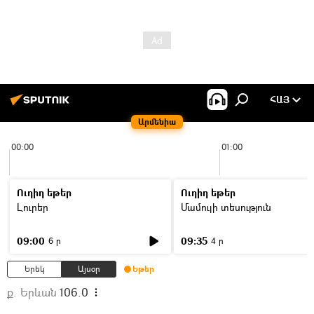
ՀԱՅ
Արմենիա
00:00
01:00
Ուղիղ եթեր
Ուղիղ եթեր
Լուրեր
Մամուլի տեսություն
09:00
09:35
6 ր
4 ր
Երեկ
Այսօր
Եթեր
ք. Երևան
106.0