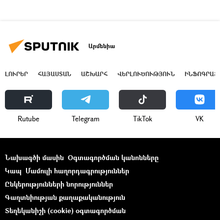
Արմենիա
ԼՈՒՐԵՐ
ՀԱՅԱՍՏԱՆ
ԱՇԽԱՐՀ
ՎԵՐԼՈՒԾՈՒԹՅՈՒՆ
ԻՆՖՈԳՐԱՖ
Rutube
Telegram
ТikТоk
VK
Նախագծի մասին
Օգտագործման կանոնները
Կապ
Մամուլի հաղորդագրություններ
Ընկերությունների նորություններ
Գաղտնիության քաղաքականություն
Տեղեկանիշի (cookie) օգտագործման