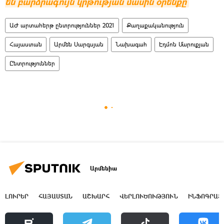
են բարձրագույն կրթության մասին օրենքը
ԱԺ արտահերթ ընտրություններ 2021
Քաղաքականություն
Հայաստան
Արմեն Սարգսյան
Նախագահ
Էդմոն Մարուքյան
Ընտրություններ
Արմենիա
ԼՈՒՐԵՐ
ՀԱՅԱՍՏԱՆ
ԱՇԽԱՐՀ
ՎԵՐԼՈՒԾՈՒԹՅՈՒՆ
ԻՆՖՈԳՐԱՖ