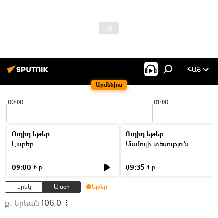
ՀԱՅ
Արմենիա
00:00
01:00
Ուղիղ եթեր
Ուղիղ եթեր
Լուրեր
Մամուլի տեսություն
09:00
09:35
6 ր
4 ր
Երեկ
Այսօր
Եթեր
ք. Երևան
106.0