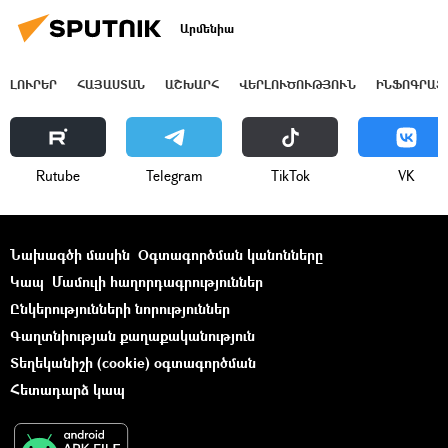
Արմենիա
ԼՈՒՐԵՐ
ՀԱՅԱՍՏԱՆ
ԱՇԽԱՐՀ
ՎԵՐԼՈՒԾՈՒԹՅՈՒՆ
ԻՆՖՈԳՐԱՖ
Rutube
Telegram
ТikТоk
VK
Նախագծի մասին
Օգտագործման կանոնները
Կապ
Մամուլի հաղորդագրություններ
Ընկերությունների նորություններ
Գաղտնիության քաղաքականություն
Տեղեկանիշի (cookie) օգտագործման
Հետադարձ կապ