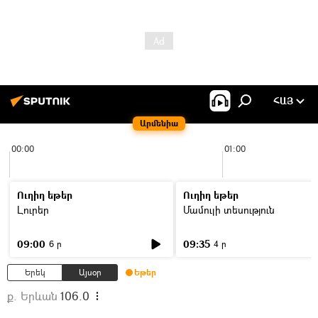
ՀԱՅ
Արմենիա
00:00
01:00
Ուղիղ եթեր
Ուղիղ եթեր
Լուրեր
Մամուլի տեսություն
09:00
09:35
6 ր
4 ր
Երեկ
Այսօր
Եթեր
ք. Երևան
106.0