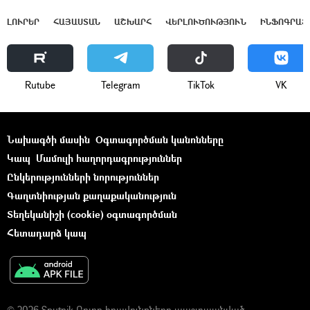
ԼՈՒՐԵՐ
ՀԱՅԱՍՏԱՆ
ԱՇԽԱՐՀ
ՎԵՐԼՈՒԾՈՒԹՅՈՒՆ
ԻՆՖՈԳՐԱՖ
Rutube
Telegram
ТikТоk
VK
Նախագծի մասին
Օգտագործման կանոնները
Կապ
Մամուլի հաղորդագրություններ
Ընկերությունների նորություններ
Գաղտնիության քաղաքականություն
Տեղեկանիշի (cookie) օգտագործման
Հետադարձ կապ
© 2026 Sputnik Բոլոր իրավունքները պաշտպանված