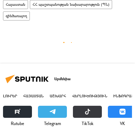
Հայաստան
ՀՀ պաշտպանության նախարարություն (ՊՆ)
զինծառայող
Արմենիա
ԼՈՒՐԵՐ
ՀԱՅԱՍՏԱՆ
ԱՇԽԱՐՀ
ՎԵՐԼՈՒԾՈՒԹՅՈՒՆ
ԻՆՖՈԳՐԱՖ
Rutube
Telegram
ТikТоk
VK