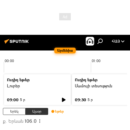
ՀԱՅ
Արմենիա
00:00
01:00
Ուղիղ եթեր
Ուղիղ եթեր
Լուրեր
Մամուլի տեսություն
09:00
09:30
5 ր
5 ր
Երեկ
Այսօր
Եթեր
ք. Երևան
106.0