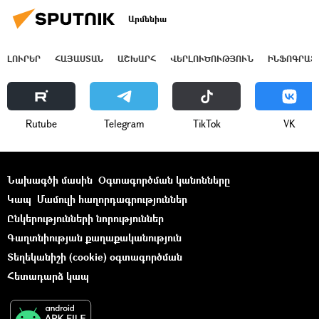
Արմենիա
ԼՈՒՐԵՐ
ՀԱՅԱՍՏԱՆ
ԱՇԽԱՐՀ
ՎԵՐԼՈՒԾՈՒԹՅՈՒՆ
ԻՆՖՈԳՐԱՖ
Rutube
Telegram
ТikТоk
VK
Նախագծի մասին
Օգտագործման կանոնները
Կապ
Մամուլի հաղորդագրություններ
Ընկերությունների նորություններ
Գաղտնիության քաղաքականություն
Տեղեկանիշի (cookie) օգտագործման
Հետադարձ կապ