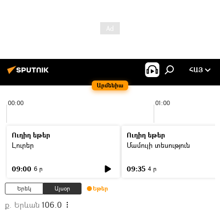
ՀԱՅ
Արմենիա
00:00
01:00
Ուղիղ եթեր
Ուղիղ եթեր
Լուրեր
Մամուլի տեսություն
09:00
09:35
6 ր
4 ր
Երեկ
Այսօր
Եթեր
ք. Երևան
106.0