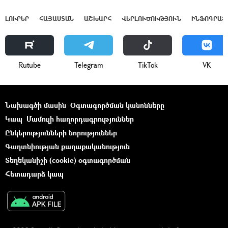
ԼՈՒՐԵՐ
ՀԱՅԱՍՏԱՆ
ԱՇԽԱՐՀ
ՎԵՐԼՈՒԾՈՒԹՅՈՒՆ
ԻՆՖՈԳՐԱՖ
Rutube
Telegram
ТikТоk
VK
Նախագծի մասին
Օգտագործման կանոնները
Կապ
Մամուլի հաղորդագրություններ
Ընկերությունների նորություններ
Գաղտնիության քաղաքականություն
Տեղեկանիշի (cookie) օգտագործման
Հետադարձ կապ