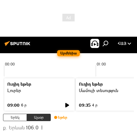
ՀԱՅ
Արմենիա
00:00
01:00
Ուղիղ եթեր
Ուղիղ եթեր
Լուրեր
Մամուլի տեսություն
09:00
09:35
6 ր
4 ր
Երեկ
Այսօր
Եթեր
ք. Երևան
106.0