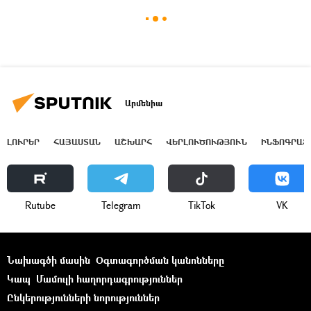
Արմենիա
ԼՈՒՐԵՐ
ՀԱՅԱՍՏԱՆ
ԱՇԽԱՐՀ
ՎԵՐԼՈՒԾՈՒԹՅՈՒՆ
ԻՆՖՈԳՐԱՖ
Rutube
Telegram
ТikТоk
VK
Նախագծի մասին
Օգտագործման կանոնները
Կապ
Մամուլի հաղորդագրություններ
Ընկերությունների նորություններ