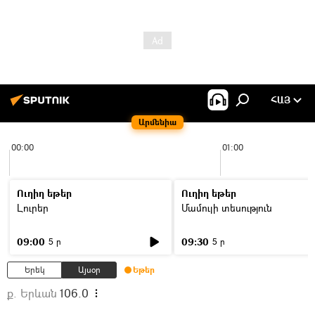
ՀԱՅ
Արմենիա
00:00
01:00
Ուղիղ եթեր
Ուղիղ եթեր
Լուրեր
Մամուլի տեսություն
09:00
09:30
5 ր
5 ր
Երեկ
Այսօր
Եթեր
ք. Երևան
106.0