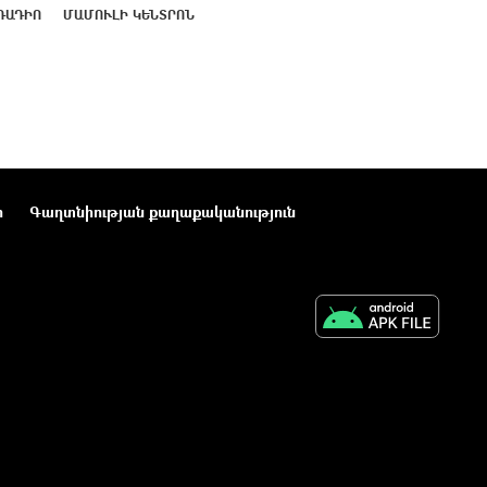
ՌԱԴԻՈ
ՄԱՄՈՒԼԻ ԿԵՆՏՐՈՆ
ր
Գաղտնիության քաղաքականություն