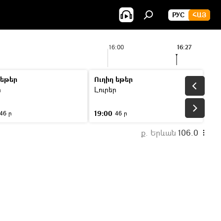
РУС
ՀԱՅ
16:00
16:27
 եթեր
Ուղիղ եթեր
ր
Լուրեր
19:00
46 ր
46 ր
ք. Երևան
106.0