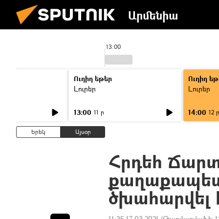
Արմենիա
13:00
Ուղիղ եթեր
Ուղիղ եթ
Լուրեր
Լուրեր
13:00
14:00
11 ր
12 
Երեկ
Այսօր
Հրդեհ Ճար
քաղաքապետ
ծխահարվել 
11:35 17.03.2021
(Թարմացված է:
1