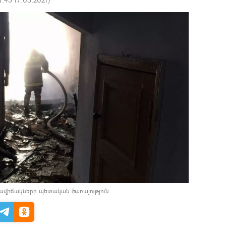
րավիճակների պետական ծառայություն