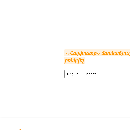
«Հայփոստի» մասնաճյուղե
բռնկվել
Արցախ
հրդեհ