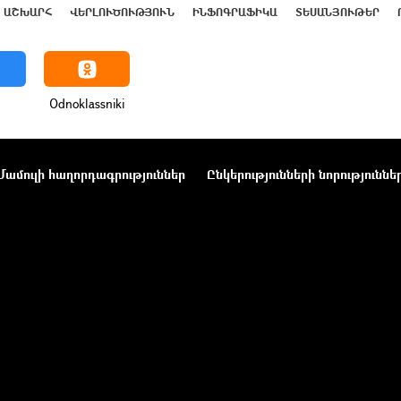
ԱՇԽԱՐՀ
ՎԵՐԼՈՒԾՈՒԹՅՈՒՆ
ԻՆՖՈԳՐԱՖԻԿԱ
ՏԵՍԱՆՅՈՒԹԵՐ
Odnoklassniki
Մամուլի հաղորդագրություններ
Ընկերությունների նորություննե