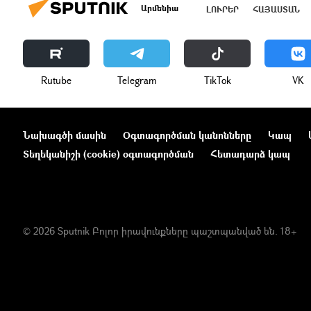
Արմենիա
ԼՈՒՐԵՐ
ՀԱՅԱՍՏԱՆ
Rutube
Telegram
ТikТоk
VK
Նախագծի մասին
Օգտագործման կանոնները
Կապ
Տեղեկանիշի (cookie) օգտագործման
Հետադարձ կապ
© 2026 Sputnik Բոլոր իրավունքները պաշտպանված են. 18+