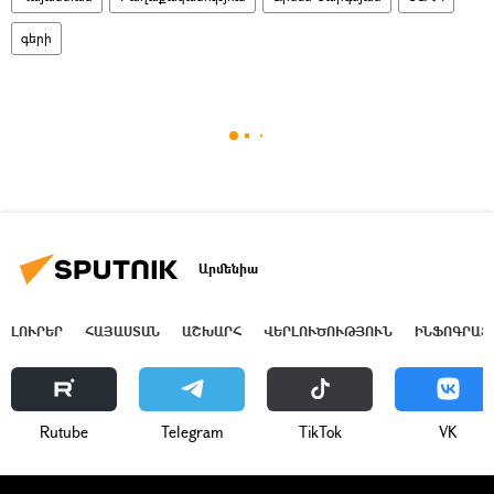
գերի
Արմենիա
ԼՈՒՐԵՐ
ՀԱՅԱՍՏԱՆ
ԱՇԽԱՐՀ
ՎԵՐԼՈՒԾՈՒԹՅՈՒՆ
ԻՆՖՈԳՐԱՖ
Rutube
Telegram
ТikТоk
VK