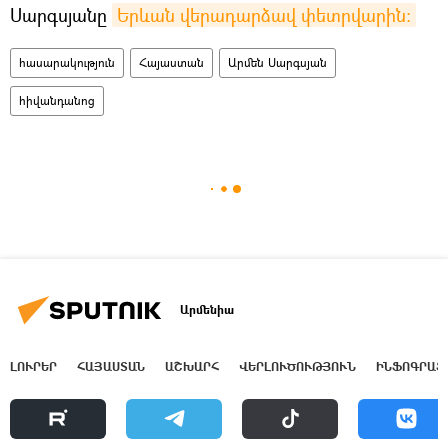
Սարգսյանը
Երևան վերադարձավ փետրվարին։
հասարակություն
Հայաստան
Արմեն Սարգսյան
հիվանդանոց
Արմենիա
ԼՈՒՐԵՐ
ՀԱՅԱՍՏԱՆ
ԱՇԽԱՐՀ
ՎԵՐԼՈՒԾՈՒԹՅՈՒՆ
ԻՆՖՈԳՐԱՖ