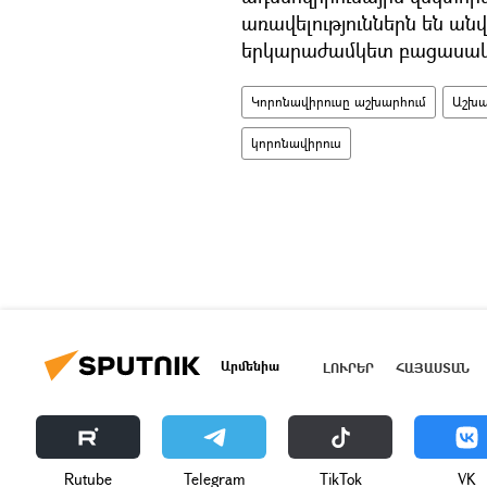
առավելություններն են անվ
երկարաժամկետ բացասակա
Կորոնավիրուսը աշխարհում
Աշխա
կորոնավիրուս
Արմենիա
ԼՈՒՐԵՐ
ՀԱՅԱՍՏԱՆ
Rutube
Telegram
ТikТоk
VK