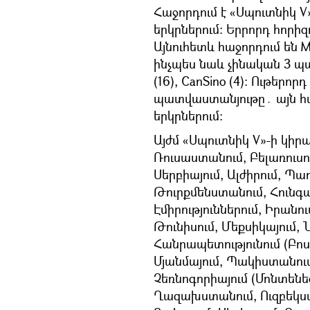
Հաջորդում է «Սպուտնիկ V
երկրներում։ Երրորդ հորիզո
Այնուհետև հաջորդում են 
ինչպես նաև չինական 3 պատ
(16), CanSino (4): Ութերոր
պատվաստանյութը․ այն հա
երկրներում:
Այժմ «Սպուտնիկ V»-ի կիր
Ռուսաստանում, Բելառուսու
Սերբիայում, Ալժիրում, Պա
Թուրքմենստանում, Հունգ
Էմիրություններում, Իրանո
Թունիսում, Մեքսիկայում,
Հանրապետությունում (Բո
Մյանմայում, Պակիստանում,
Չեռնոգորիայում (Մոնտենե
Ղազախստանում, Ուզբեկստ