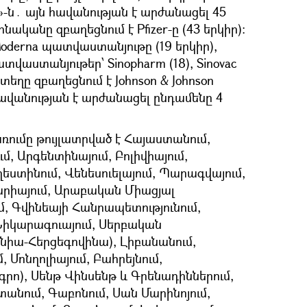
»-ն․ այն հավանության է արժանացել 45
նականը զբաղեցնում է Pfizer-ը (43 երկիր)։
Moderna պատվաստանյութը (19 երկիր),
վաստանյութեր՝ Sinopharm (18), Sinovac
դ տեղը զբաղեցնում է Johnson & Johnson
վանության է արժանացել ընդամենը 4
առումը թույլատրված է Հայաստանում,
մ, Արգենտինայում, Բոլիվիայում,
ղեստինում, Վենեսուելայում, Պարագվայում,
արիայում, Արաբական Միացյալ
ւմ, Գվինեայի Հանրապետությունում,
 Նիկարագուայում, Սերբական
սնիա-Հերցեգովինա), Լիբանանում,
 Մոնղոլիայում, Բահրեյնում,
գրո), Սենթ Վինսենթ և Գրենադիններում,
անում, Գաբոնում, Սան Մարինոյում,