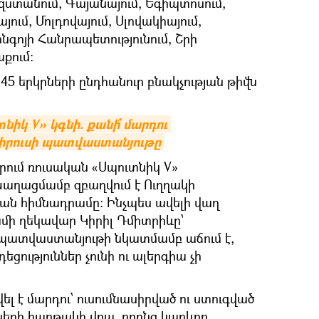
ղզստանում, Գայանայում, Եգիպտոսում,
ում, Մոլդովայում, Սլովակիայում,
Կոնգոյի Հանրապետությունում, Շրի
աքում։
45 երկրների ընդհանուր բնակչության թիվն
կ V» կգնի. քանի՞ մարդու 
իրուսի պատվաստանյութը
ում ռուսական «Սպուտնիկ V»
ղացմամբ զբաղվում է Ուղղակի
յան հիմնադրամը։ Ինչպես ավելի վաղ
մի ղեկավար Կիրիլ Դմիտրիևը՝
 պատվաստանյութի նկատմամբ աճում է,
եցություններ չունի ու ալերգիա չի
 է մարդու՝ ուսումնասիրված ու ստուգված
ների հարթակի վրա, որոնց կարևոր