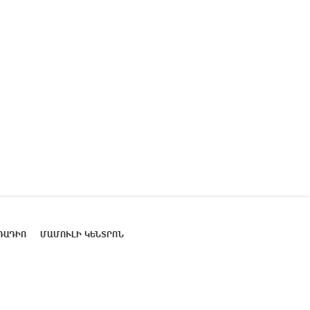
ՌԱԴԻՈ
ՄԱՄՈՒԼԻ ԿԵՆՏՐՈՆ