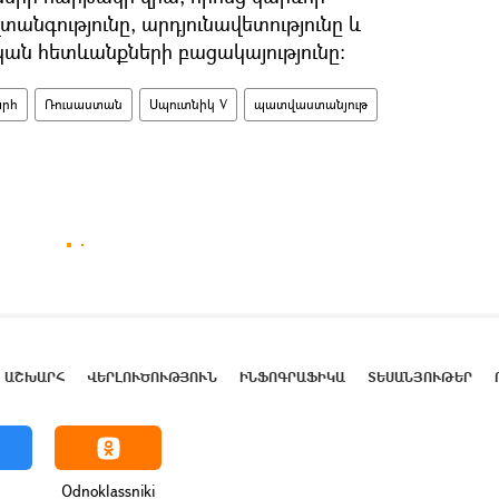
տանգությունը, արդյունավետությունը և
ն հետևանքների բացակայությունը։
րհ
Ռուսաստան
Սպուտնիկ V
պատվաստանյութ
ԱՇԽԱՐՀ
ՎԵՐԼՈՒԾՈՒԹՅՈՒՆ
ԻՆՖՈԳՐԱՖԻԿԱ
ՏԵՍԱՆՅՈՒԹԵՐ
Odnoklassniki