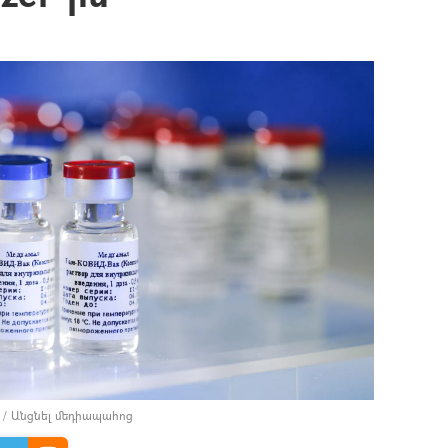
/
Անցնել մեդիապահոց