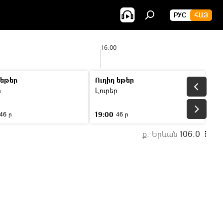
РУС
ՀԱՅ
16:00
 եթեր
Ուղիղ եթեր
ր
Լուրեր
19:00
46 ր
46 ր
ք. Երևան
106.0