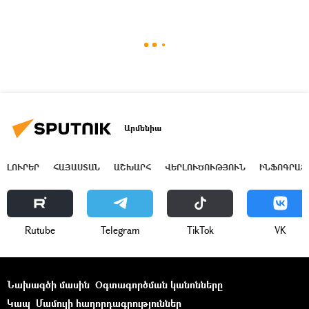
Արմենիա
ԼՈՒՐԵՐ
ՀԱՅԱՍՏԱՆ
ԱՇԽԱՐՀ
ՎԵՐԼՈՒԾՈՒԹՅՈՒՆ
ԻՆՖՈԳՐԱՖ
Rutube
Telegram
ТikТоk
VK
Նախագծի մասին
Օգտագործման կանոնները
Կապ
Մամուլի հաղորդագրություններ