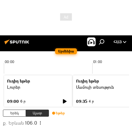
ՀԱՅ
Արմենիա
00:00
01:00
Ուղիղ եթեր
Ուղիղ եթեր
Լուրեր
Մամուլի տեսություն
09:00
09:35
6 ր
4 ր
Երեկ
Այսօր
Եթեր
ք. Երևան
106.0