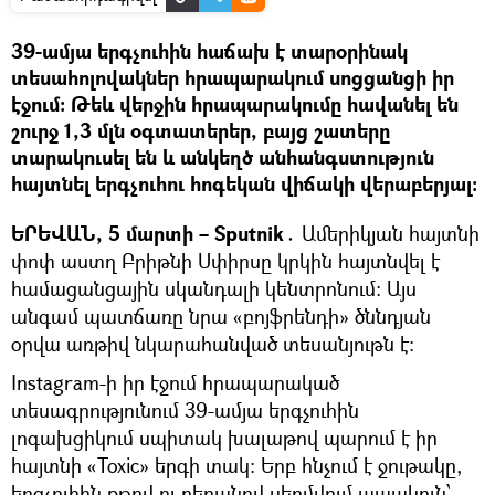
39-ամյա երգչուհին հաճախ է տարօրինակ
տեսահոլովակներ հրապարակում սոցցանցի իր
էջում։ Թեև վերջին հրապարակումը հավանել են
շուրջ 1,3 մլն օգտատերեր, բայց շատերը
տարակուսել են և անկեղծ անհանգստություն
հայտնել երգչուհու հոգեկան վիճակի վերաբերյալ։
ԵՐԵՎԱՆ, 5 մարտի – Sputnik․
Ամերիկյան հայտնի
փոփ աստղ Բրիթնի Սփիրսը կրկին հայտնվել է
համացանցային սկանդալի կենտրոնում։ Այս
անգամ պատճառը նրա «բոյֆրենդի» ծննդյան
օրվա առթիվ նկարահանված տեսանյութն է։
Instagram-ի իր էջում հրապարակած
տեսագրությունում 39-ամյա երգչուհին
լոգախցիկում սպիտակ խալաթով պարում է իր
հայտնի «Toxic» երգի տակ։ Երբ հնչում է ջութակը,
երգչուհին քթով ու բերանով սեղմվում ապակուն՝