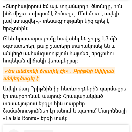
«Շնորհավորում եմ այն տղամարդու ծնունդը, որն
ինձ միշտ ստիպում է ծիծաղել։ Ո՞ւմ մոտ է ավելի
լավ ստացվել»,- տեսագրությանը կից գրել է
երգչուհին։
Թեև հրապարակումը հավանել են շուրջ 1,3 մլն
օգտատերեր, բայց շատերը տարակուսել են և
անկեղծ անհանգստություն հայտնել երգչուհու
հոգեկան վիճակի վերաբերյալ։
«Ես անճոռնի ճուտիկ էի»․ Բրիթնի Սփիրսն 
անկեղծացել է
Ավելի վաղ Բրիթնին իր հետևորդներին զարմացրել
էր տարօրինակ պարով։ Հրապարակված
տեսանյութում երգչուհին տարբեր
ծամածռություններ էր անում և պարում Մադոննայի
«La Isla Bonita» երգի տակ։