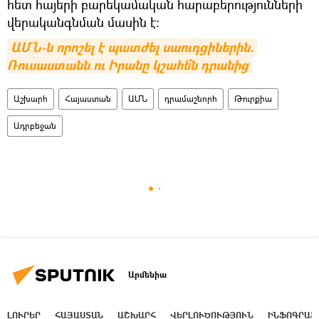
հետ հայերի բարեկամական հարաբերությունների
վերականգնման մասին է:
ԱՄՆ-ն որոշել է պատժել սաուդցիներին. 
Ռուսաստանն ու Իրանը կշահե՞ն դրանից
Աշխարհ
Հայաստան
ԱՄՆ
դրամաշնորհ
Թուրքիա
Ադրբեջան
Արմենիա
ԼՈՒՐԵՐ
ՀԱՅԱՍՏԱՆ
ԱՇԽԱՐՀ
ՎԵՐԼՈՒԾՈՒԹՅՈՒՆ
ԻՆՖՈԳՐԱՖ