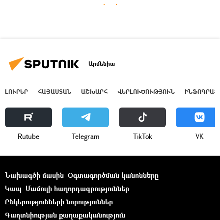
Արմենիա
ԼՈՒՐԵՐ
ՀԱՅԱՍՏԱՆ
ԱՇԽԱՐՀ
ՎԵՐԼՈՒԾՈՒԹՅՈՒՆ
ԻՆՖՈԳՐԱՖ
Rutube
Telegram
ТikТоk
VK
Նախագծի մասին
Օգտագործման կանոնները
Կապ
Մամուլի հաղորդագրություններ
Ընկերությունների նորություններ
Գաղտնիության քաղաքականություն