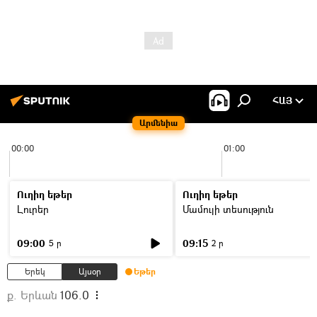
ՀԱՅ
Արմենիա
00:00
01:00
Ուղիղ եթեր
Ուղիղ եթեր
Լուրեր
Մամուլի տեսություն
09:00
09:15
5 ր
2 ր
Երեկ
Այսօր
Եթեր
ք. Երևան
106.0