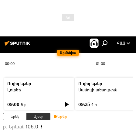
ՀԱՅ
Արմենիա
00:00
01:00
Ուղիղ եթեր
Ուղիղ եթեր
Լուրեր
Մամուլի տեսություն
09:00
09:35
6 ր
4 ր
Երեկ
Այսօր
Եթեր
ք. Երևան
106.0