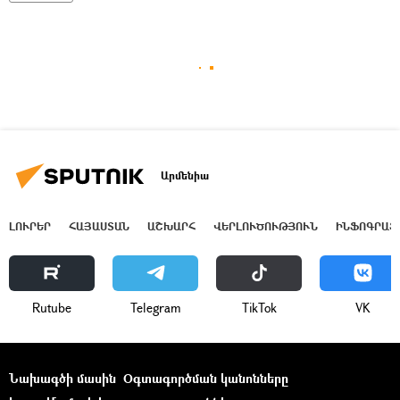
Արմենիա
ԼՈՒՐԵՐ
ՀԱՅԱՍՏԱՆ
ԱՇԽԱՐՀ
ՎԵՐԼՈՒԾՈՒԹՅՈՒՆ
ԻՆՖՈԳՐԱՖ
Rutube
Telegram
ТikТоk
VK
Նախագծի մասին
Օգտագործման կանոնները