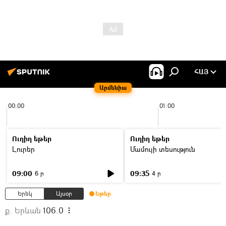
ՀԱՅ
Արմենիա
00:00
01:00
Ուղիղ եթեր
Ուղիղ եթեր
Լուրեր
Մամուլի տեսություն
09:00
09:35
6 ր
4 ր
Երեկ
Այսօր
Եթեր
ք. Երևան
106.0