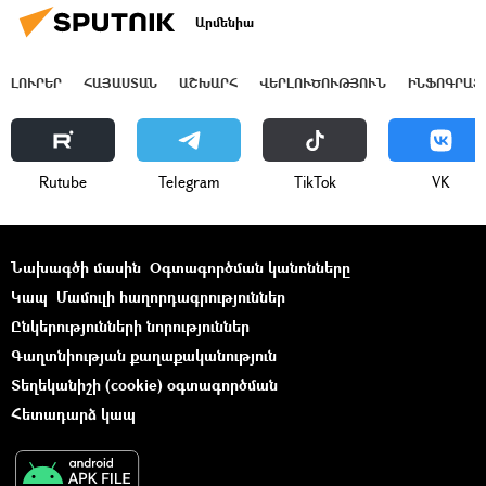
Արմենիա
ԼՈՒՐԵՐ
ՀԱՅԱՍՏԱՆ
ԱՇԽԱՐՀ
ՎԵՐԼՈՒԾՈՒԹՅՈՒՆ
ԻՆՖՈԳՐԱՖ
Rutube
Telegram
ТikТоk
VK
Նախագծի մասին
Օգտագործման կանոնները
Կապ
Մամուլի հաղորդագրություններ
Ընկերությունների նորություններ
Գաղտնիության քաղաքականություն
Տեղեկանիշի (cookie) օգտագործման
Հետադարձ կապ