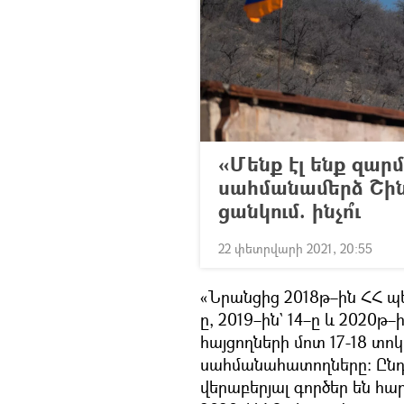
«Մենք էլ ենք զար
սահմանամերձ Շինո
ցանկում. ինչո՞ւ
22 փետրվարի 2021, 20:55
«Նրանցից 2018թ–ին ՀՀ 
ը, 2019–ին` 14–ը և 2020թ
հայցողների մոտ 17-18 տո
սահմանահատողները։ Ընդ ո
վերաբերյալ գործեր են հար