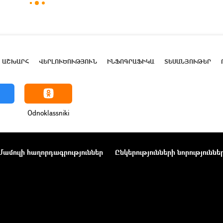
ԱՇԽԱՐՀ
ՎԵՐԼՈՒԾՈՒԹՅՈՒՆ
ԻՆՖՈԳՐԱՖԻԿԱ
ՏԵՍԱՆՅՈՒԹԵՐ
Odnoklassniki
Մամուլի հաղորդագրություններ
Ընկերությունների նորություննե