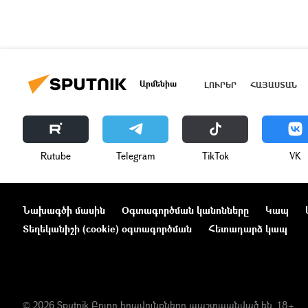
Արմենիա
ԼՈՒՐԵՐ
ՀԱՅԱՍՏԱՆ
Rutube
Telegram
ТikТоk
VK
Նախագծի մասին
Օգտագործման կանոնները
Կապ
Տեղեկանիշի (cookie) օգտագործման
Հետադարձ կապ
© 2026 Sputnik Բոլոր իրավունքները պաշտպանված են. 18+