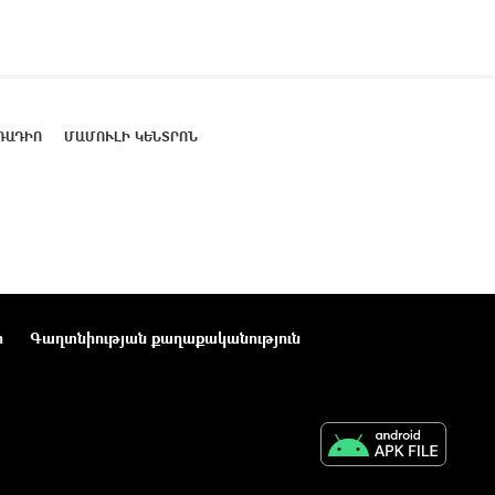
ՌԱԴԻՈ
ՄԱՄՈՒԼԻ ԿԵՆՏՐՈՆ
ր
Գաղտնիության քաղաքականություն