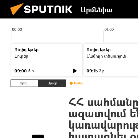
Արմենիա
00:00
01:00
Ուղիղ եթեր
Ուղիղ եթեր
Լուրեր
Մամուլի տեսություն
09:00
09:15
5 ր
2 ր
Երեկ
Այսօր
Եթեր
ՀՀ սահման
ազատվում ե
կառավարութ
խստացնել օ