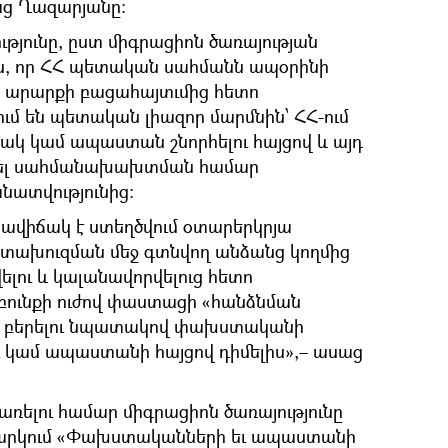
աց Ղազարյանը։
թյունը, ըստ միգրացիոն ծառայության
սին, որ ՀՀ պետական սահմանն ապօրինի
ր արարքի բացահայտւմից հետո
 են պետական լիազոր մարմնին՝ ՀՀ-ում
 կամ ապաստան շնորհելու հայցով և այդ
ափել սահմանախախտման համար
տվությունից:
րավիճակ է ստեղծվում օտարերկրյա
հետախուզման մեջ գտնվող անձանց կողմից
լու և կալանավորվելուց հետո
զբունքի ուժով փաստացի «հանձնման
ռք բերելու նպատակով փախստականի
ւ կամ ապաստանի հայցով դիմելիս»,– ասաց
ռելու համար միգրացիոն ծառայությունը
ջարկում «Փախստականների եւ ապաստանի