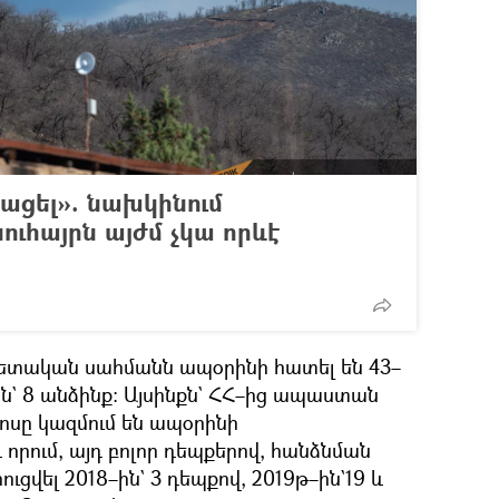
մացել». նախկինում
ւհայրն այժմ չկա որևէ
պետական սահմանն ապօրինի հատել են 43–
–ին` 8 անձինք։ Այսինքն` ՀՀ–ից ապաստան
կոսը կազմում են ապօրինի
րում, այդ բոլոր դեպքերով, հանձնման
ուցվել 2018–ին` 3 դեպքով, 2019թ–ին`19 և