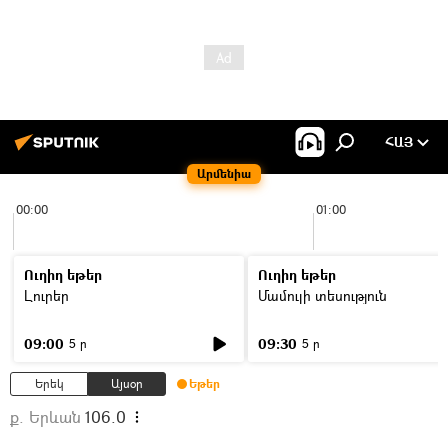
ՀԱՅ
Արմենիա
00:00
01:00
Ուղիղ եթեր
Ուղիղ եթեր
Լուրեր
Մամուլի տեսություն
09:00
09:30
5 ր
5 ր
Երեկ
Այսօր
Եթեր
ք. Երևան
106.0