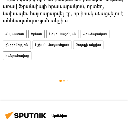
առավ Ֆրանսիայի հրապարակում, որտեղ,
նախապես հայտարարվել էր, որ իրականացվելու է
անհնազանդության ակցիա:
Հայաստան
Երևան
Նիկոլ Փաշինյան
Հրաժարական
ընդդիմություն
Իշխան Սաղաթելյան
Բողոքի ակցիա
հանրահավաք
Արմենիա