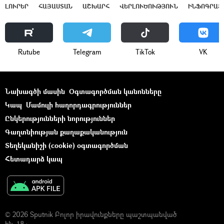
ԼՈՒՐԵՐ
ՀԱՅԱՍՏԱՆ
ԱՇԽԱՐՀ
ՎԵՐԼՈՒԾՈՒԹՅՈՒՆ
ԻՆՖՈԳՐԱՖ
Rutube
Telegram
ТikТоk
VK
Նախագծի մասին
Օգտագործման կանոնները
Կապ
Մամուլի հաղորդագրություններ
Ընկերությունների նորություններ
Գաղտնիության քաղաքականություն
Տեղեկանիշի (cookie) օգտագործման
Հետադարձ կապ
© 2026 Sputnik Բոլոր իրավունքները պաշտպանված
են. 18+