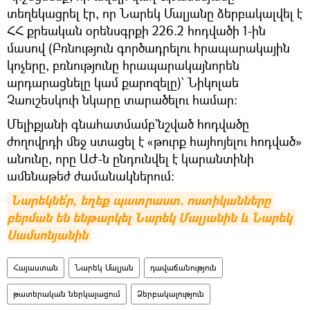
տեղեկացրել էր, որ Նարեկ Մալյանը ձերբակալվել է
ՀՀ քրեական օրենսգրքի 226.2 հոդվածի 1-ին
մասով (Բռնություն գործադրելու հրապարակային
կոչերը, բռնությունը հրապարակայնորեն
արդարացնելը կամ քարոզելը)` Նիկոլաե
Չաուշեսկուի նկարը տարածելու համար:
Մելիքյանի գնահատմամբ`նշված հոդվածը
ժողովրդի մեջ ստացել է «թուրք հայհոյելու հոդված»
անունը, որը ԱԺ-ն ընդունվել է կարանտինի
ամենաթեժ ժամանակներում։
Նարեկնե՛ր, եղեք պատրաստ. ոստիկանները 
բերման են ենթարկել Նարեկ Մալյանին և Նարեկ 
Սամսոնյանին
Հայաստան
Նարեկ Մալյան
դավաճանություն
թատերական ներկայացում
Ձերբակալություն