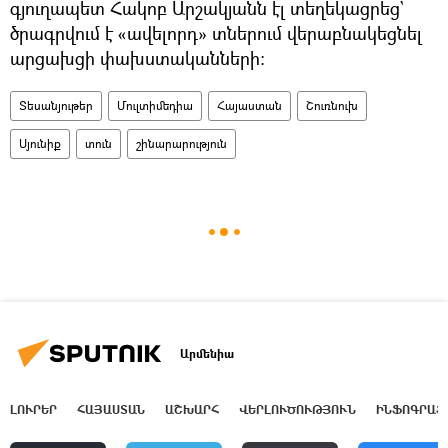
գյուղապետ Հակոբ Արշակյանն էլ տեղեկացրեց`
ծրագրվում է «ավելորդ» տներում վերաբնակեցնել
արցախցի փախստականների։
Տեսանյութեր
Մուլտիմեդիա
Հայաստան
Շուռնուխ
Սյունիք
տուն
շինարարություն
Արմենիա
ԼՈՒՐԵՐ
ՀԱՅԱՍՏԱՆ
ԱՇԽԱՐՀ
ՎԵՐԼՈՒԾՈՒԹՅՈՒՆ
ԻՆՖՈԳՐԱՖ