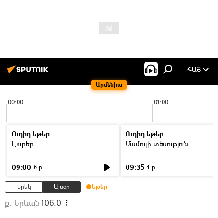
ՀԱՅ
Արմենիա
00:00
01:00
Ուղիղ եթեր
Ուղիղ եթեր
Լուրեր
Մամուլի տեսություն
09:00
09:35
6 ր
4 ր
Երեկ
Այսօր
Եթեր
ք. Երևան
106.0