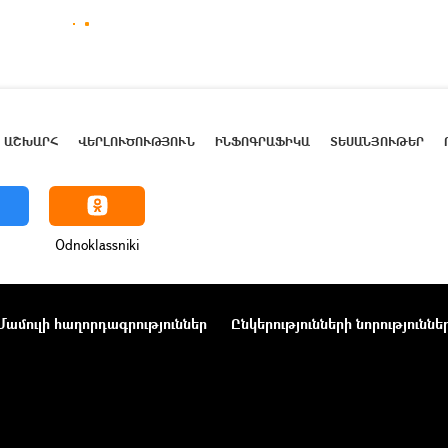
ԱՇԽԱՐՀ
ՎԵՐԼՈՒԾՈՒԹՅՈՒՆ
ԻՆՖՈԳՐԱՖԻԿԱ
ՏԵՍԱՆՅՈՒԹԵՐ
Odnoklassniki
Մամուլի հաղորդագրություններ
Ընկերությունների նորություննե