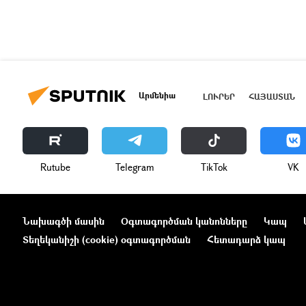
Արմենիա
ԼՈՒՐԵՐ
ՀԱՅԱՍՏԱՆ
Rutube
Telegram
ТikТоk
VK
Նախագծի մասին
Օգտագործման կանոնները
Կապ
Տեղեկանիշի (cookie) օգտագործման
Հետադարձ կապ