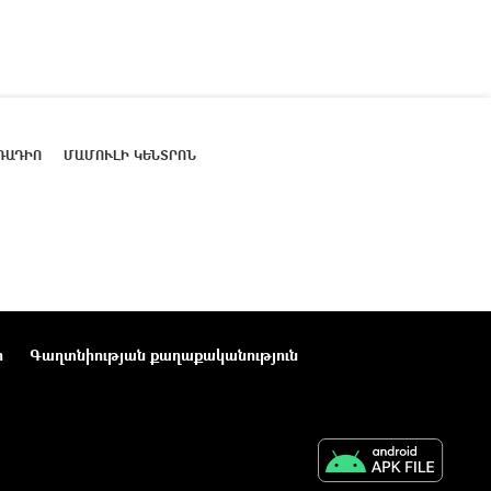
ՌԱԴԻՈ
ՄԱՄՈՒԼԻ ԿԵՆՏՐՈՆ
ր
Գաղտնիության քաղաքականություն