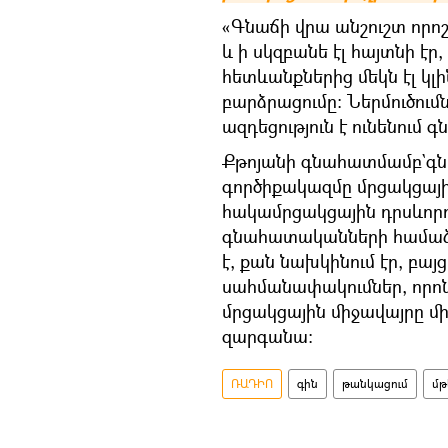
«Գնաճի վրա անշուշտ որոշ
և ի սկզբանե էլ հայտնի է
հետևանքներից մեկն էլ կ
բարձրացումը։ Ներմուծումն
ազդեցություն է ունենում 
Քթոյանի գնահատմամբ`գնե
գործիքակազմը մրցակցայի
հակամրցակցային դրսևորո
գնահատականների համաձա
է, քան նախկինում էր, բա
սահմանափակումներ, որոնք
մրցակցային միջավայրը մ
զարգանա։
ՌԱԴԻՈ
գին
թանկացում
մթ