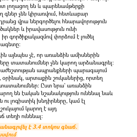
ատ լողացող են և պարենամթերքի
 գներ չեն կիրառվում, հետևաբար
դրանց վրա ներգործելու հնարավորություն
լծակներ և իրավասություն ունի
իր գործիքակազմով փորձում է լուծել
եսագետը։
ին այնպես չէ, որ առանձին ամիսներին
երը տատանումներ չեն կարող արձանագրել։
հրաժեշտության ապրանքների պարագայում
ք, օրինակ, արտաքին շուկաներից, որտեղ
ն տատանումներ։ Ըստ նրա` առանձին
րող են էական նշանակություն ունենալ նաև
 ու լոգիստիկ խնդիրները, կամ էլ
ւկայում կարող է այդ
ճ տեղի ունենալ։
անագրվել է 3.4 տոկոս գնաճ. 
ասվում