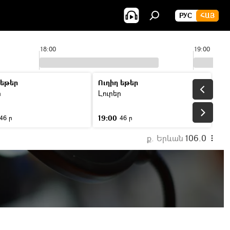
РУС
ՀԱՅ
18:00
19:00
 եթեր
Ուղիղ եթեր
ր
Լուրեր
19:00
46 ր
46 ր
ք. Երևան
106.0