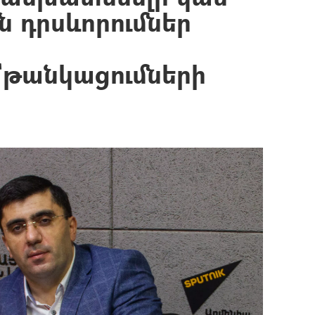
ն դրսևորումներ
թանկացումների