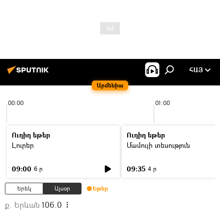
ՀԱՅ
Արմենիա
00:00
01:00
Ուղիղ եթեր
Ուղիղ եթեր
Լուրեր
Մամուլի տեսություն
09:00
09:35
6 ր
4 ր
Երեկ
Այսօր
Եթեր
ք. Երևան
106.0