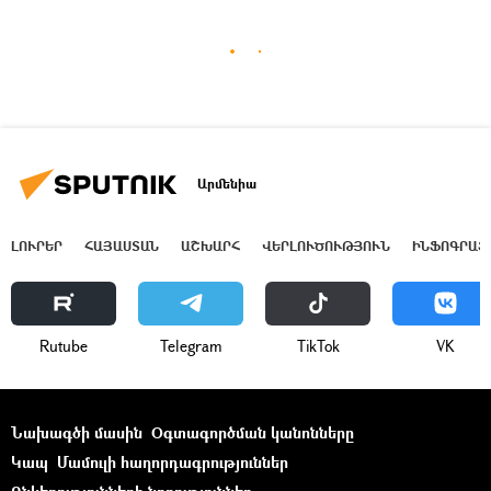
Արմենիա
ԼՈՒՐԵՐ
ՀԱՅԱՍՏԱՆ
ԱՇԽԱՐՀ
ՎԵՐԼՈՒԾՈՒԹՅՈՒՆ
ԻՆՖՈԳՐԱՖ
Rutube
Telegram
ТikТоk
VK
Նախագծի մասին
Օգտագործման կանոնները
Կապ
Մամուլի հաղորդագրություններ