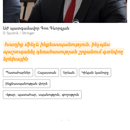
ԱԺ պատգամավոր Գոռ Գևորգյան
© Sputnik / Stringer
Խաղից մինչև ինքնասպանություն. ինչպես 
պաշտպանել դեռահասության շրջանում գտնվող 
երեխային
Պատահարներ
Հայաստան
Երևան
Կիևյան կամուրջ
ինքնասպանության փորձ
Վթար, պատահար, սպանություն, գողություն