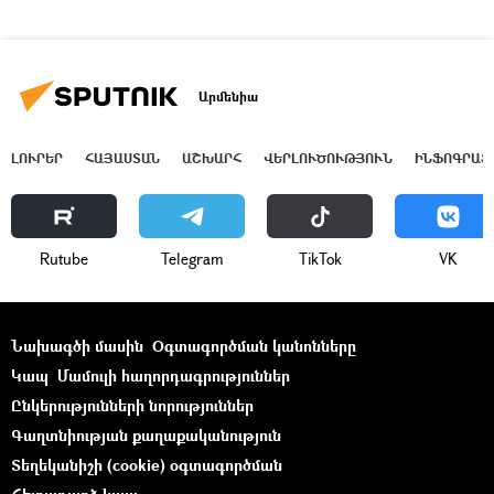
Արմենիա
ԼՈՒՐԵՐ
ՀԱՅԱՍՏԱՆ
ԱՇԽԱՐՀ
ՎԵՐԼՈՒԾՈՒԹՅՈՒՆ
ԻՆՖՈԳՐԱՖ
Rutube
Telegram
ТikТоk
VK
Նախագծի մասին
Օգտագործման կանոնները
Կապ
Մամուլի հաղորդագրություններ
Ընկերությունների նորություններ
Գաղտնիության քաղաքականություն
Տեղեկանիշի (cookie) օգտագործման