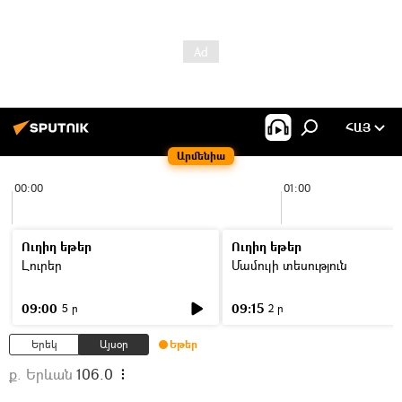
ՀԱՅ
Արմենիա
00:00
01:00
Ուղիղ եթեր
Ուղիղ եթեր
Լուրեր
Մամուլի տեսություն
09:00
09:15
5 ր
2 ր
Երեկ
Այսօր
Եթեր
ք. Երևան
106.0