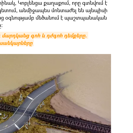
նակ, Կոբլենցա քաղաքում, որը գտնվում է
 կետում, անմիջապես մոնտաժել են այնպիսի
ոնց օգնությամբ մեծանում է պաշտպանական
:
 մարդկանց գոհ և դժգոհ դեմքերը. 
ւսանկարները