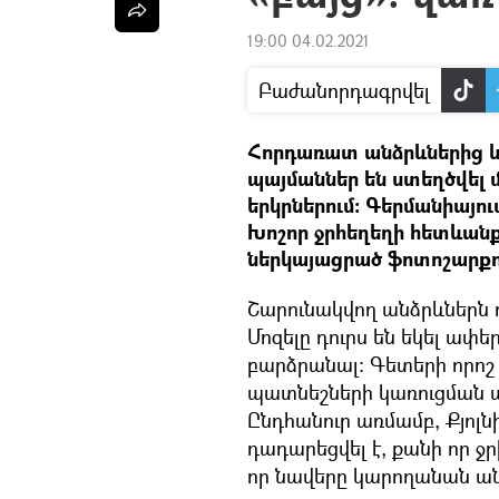
19:00 04.02.2021
Բաժանորդագրվել
Հորդառատ անձրևներից և
պայմաններ են ստեղծվել
երկրներում։ Գերմանիայում
Խոշոր ջրհեղեղի հետևանք
ներկայացրած ֆոտոշարքո
Շարունակվող անձրևներն ու
Մոզելը դուրս են եկել ափե
բարձրանալ։ Գետերի որո
պատնեշների կառուցման պ
Ընդհանուր առմամբ, Քյոլնի
դադարեցվել է, քանի որ ջ
որ նավերը կարողանան ան