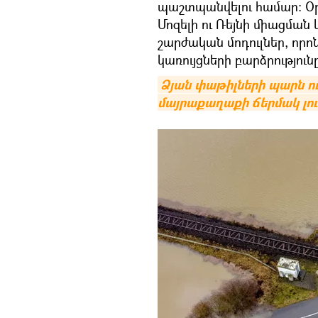
պաշտպանվելու համար: Օրի
Մոզելի ու Ռեյնի միացման
շարժական մոդուլներ, որ
կառույցների բարձրությունը
Ձյան փաթիլների պարն ու
մայրաքաղաքի ճերմակ լո