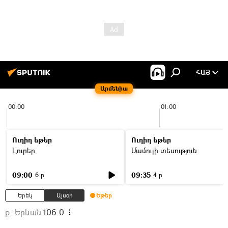
ՀԱՅ
Արմենիա
00:00
01:00
Ուղիղ եթեր
Ուղիղ եթեր
Լուրեր
Մամուլի տեսություն
09:00
09:35
6 ր
4 ր
Երեկ
Այսօր
Եթեր
ք. Երևան
106.0