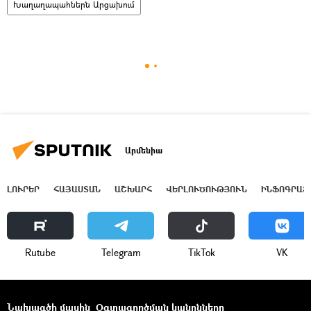
Խաղաղապահներն Արցախում
Արմենիա
ԼՈՒՐԵՐ
ՀԱՅԱՍՏԱՆ
ԱՇԽԱՐՀ
ՎԵՐԼՈՒԾՈՒԹՅՈՒՆ
ԻՆՖՈԳՐԱՖ
Rutube
Telegram
ТikТоk
VK
Նախագծի մասին
Օգտագործման կանոնները