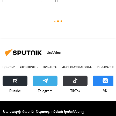
Արմենիա
ԼՈՒՐԵՐ
ՀԱՅԱՍՏԱՆ
ԱՇԽԱՐՀ
ՎԵՐԼՈՒԾՈՒԹՅՈՒՆ
ԻՆՖՈԳՐԱՖ
Rutube
Telegram
ТikТоk
VK
Նախագծի մասին
Օգտագործման կանոնները