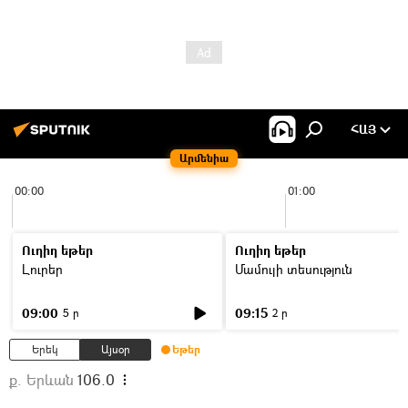
ՀԱՅ
Արմենիա
00:00
01:00
Ուղիղ եթեր
Ուղիղ եթեր
Լուրեր
Մամուլի տեսություն
09:00
09:15
5 ր
2 ր
Երեկ
Այսօր
Եթեր
ք. Երևան
106.0