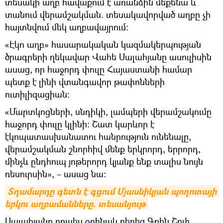
տեսակի աղբ հավաքում է առանձին մեքենա և
տանում վերամշակման. տեսակավորված աղբը չի
հայտնվում մեկ աղբավայրում։
«Էկո աղբ» հասարակական կազմակերպության
ծրագրերի ղեկավար Վահե Սալահյանը ասուլիսին
ասաց, որ հաջորդ փուլը Հայաստանի համար
պետք է լինի վտանգավոր թափոնների
ուտիլիզացիան։
«Մարտկոցների, սնդիկի, լամպերի վերամշակումը
հաջորդ փուլը կլինի։ Շատ կարևոր է
էկոպատասխանատու հանրություն ունենալը,
վերամշակման շնորհիվ մենք երկրորդ, երրորդ,
մինչև ընդհուպ յոթերորդ կյանք ենք տալիս նույն
ռեսուրսին», – ասաց նա։
Տղամարդը գետն է գցում Մյասնիկյան պողոտայի 
երկու աղբամանները. տեսանյութ
Սալահյանը որպես օրինակ բերեց Գրին Շոփ