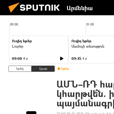
Արմենիա
00:00
01:00
Ուղիղ եթեր
Ուղիղ եթեր
Լուրեր
Մամուլի տեսություն
09:00
09:35
6 ր
4 ր
Երեկ
Այսօր
Եթեր
ԱՄՆ–ՌԴ հար
կհարթվե՞ն. 
պայմանագրի
23:59 28.01.2021
(Թարմացված է: