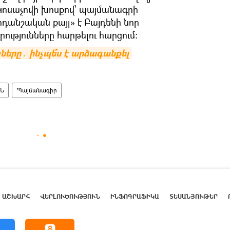
սաչովի խոսքով՝ պայմանագրի
դանշական քայլ» է Բայդենի նոր
ւթյունները հարթելու հարցում։
րը․ ինչպե՞ս է արձագանքել 
Ն
Պայմանագիր
ԱՇԽԱՐՀ
ՎԵՐԼՈՒԾՈՒԹՅՈՒՆ
ԻՆՖՈԳՐԱՖԻԿԱ
ՏԵՍԱՆՅՈՒԹԵՐ