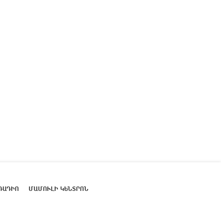
ՌԱԴԻՈ
ՄԱՄՈՒԼԻ ԿԵՆՏՐՈՆ