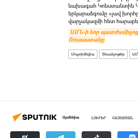
նախագահ Կոնստանտին Կո
երկարաձգումը «լավ խորհր
վարչակազմի հետ հարաբերո
ԱՄՆ-ի նոր պատժամիջոցնե
Ռուսաստանը
Մուլտիմեդիա
Տեսանյութեր
ԱՄ
Արմենիա
ԼՈՒՐԵՐ
ՀԱՅԱՍՏԱՆ