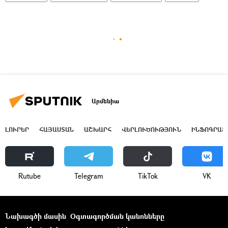
Արմենիա
ԼՈՒՐԵՐ
ՀԱՅԱՍՏԱՆ
ԱՇԽԱՐՀ
ՎԵՐԼՈՒԾՈՒԹՅՈՒՆ
ԻՆՖՈԳՐԱՖ
Rutube
Telegram
ТikТоk
VK
Նախագծի մասին
Օգտագործման կանոնները