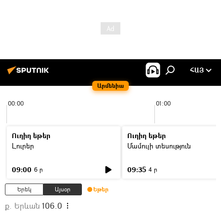
ՀԱՅ
Արմենիա
00:00
01:00
Ուղիղ եթեր
Ուղիղ եթեր
Լուրեր
Մամուլի տեսություն
09:00
09:35
6 ր
4 ր
Երեկ
Այսօր
Եթեր
ք. Երևան
106.0