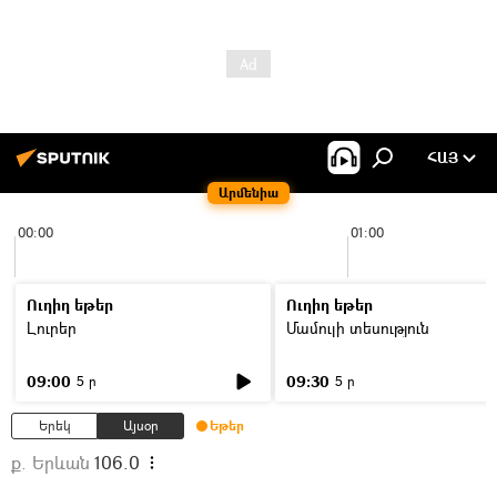
ՀԱՅ
Արմենիա
00:00
01:00
Ուղիղ եթեր
Ուղիղ եթեր
Լուրեր
Մամուլի տեսություն
09:00
09:30
5 ր
5 ր
Երեկ
Այսօր
Եթեր
ք. Երևան
106.0