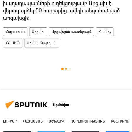
խաղաղապահների ուղեկցությամբ Արցախ է
վերադարձել 50 հազարից ավելի տեղահանված
արցախցի։
Հայաստան
Արցախ
Արցախյան պատերազմ
բնակիչ
ՀՀ ՄԻՊ
Արման Թաթոյան
Արմենիա
ԼՈՒՐԵՐ
ՀԱՅԱՍՏԱՆ
ԱՇԽԱՐՀ
ՎԵՐԼՈՒԾՈՒԹՅՈՒՆ
ԻՆՖՈԳՐԱՖ