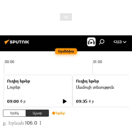
ՀԱՅ
Արմենիա
00:00
01:00
Ուղիղ եթեր
Ուղիղ եթեր
Լուրեր
Մամուլի տեսություն
09:00
09:35
6 ր
4 ր
Երեկ
Այսօր
Եթեր
ք. Երևան
106.0