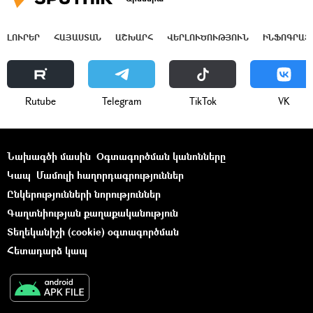
ԼՈՒՐԵՐ
ՀԱՅԱՍՏԱՆ
ԱՇԽԱՐՀ
ՎԵՐԼՈՒԾՈՒԹՅՈՒՆ
ԻՆՖՈԳՐԱՖ
Rutube
Telegram
ТikТоk
VK
Նախագծի մասին
Օգտագործման կանոնները
Կապ
Մամուլի հաղորդագրություններ
Ընկերությունների նորություններ
Գաղտնիության քաղաքականություն
Տեղեկանիշի (cookie) օգտագործման
Հետադարձ կապ