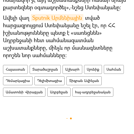
քարտեզներ օգտագործել»,-նշեց Ստեփանյանը։
Ավելի վաղ
Sputnik Արմենիային
տված
հարցազրույցում Ստեփանյանը նշել էր, որ ՀՀ
իշխանությունները պետք է «սառեցնեն»
Ադրբեջանի հետ սահմանազատման
աշխատանքները, մինչև որ մասնագետները
որոշեն նոր սահմանները։
Հայաստան
Տարածաշրջան
Աշխարհ
Սյունիք
Սահման
Դեմարկացիա
Դելիմիտացիա
Տիգրան Ավինյան
Ամատունի Վիրաբյան
Ադրբեջան
հայ-ադրբեջանական