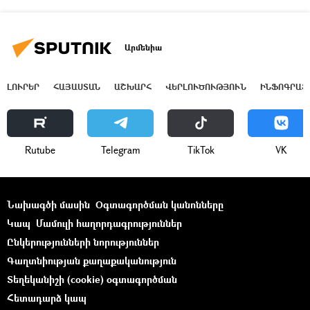
Արմենիա
ԼՈՒՐԵՐ
ՀԱՅԱՍՏԱՆ
ԱՇԽԱՐՀ
ՎԵՐԼՈՒԾՈՒԹՅՈՒՆ
ԻՆՖՈԳՐԱՖ
Rutube
Telegram
ТikТоk
VK
Նախագծի մասին
Օգտագործման կանոնները
Կապ
Մամուլի հաղորդագրություններ
Ընկերությունների նորություններ
Գաղտնիության քաղաքականություն
Տեղեկանիշի (cookie) օգտագործման
Հետադարձ կապ