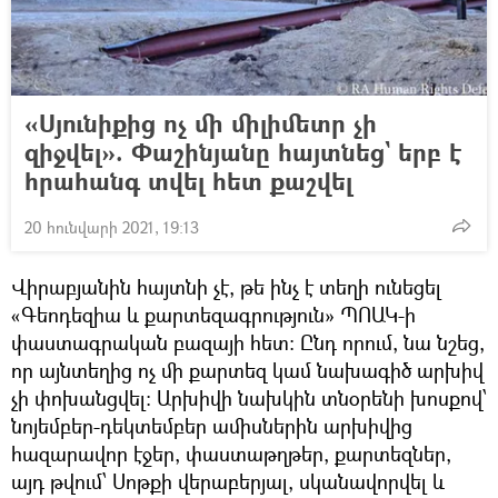
«Սյունիքից ոչ մի միլիմետր չի
զիջվել». Փաշինյանը հայտնեց` երբ է
հրահանգ տվել հետ քաշվել
20 հունվարի 2021, 19:13
Վիրաբյանին հայտնի չէ, թե ինչ է տեղի ունեցել
«Գեոդեզիա և քարտեզագրություն» ՊՈԱԿ-ի
փաստագրական բազայի հետ։ Ընդ որում, նա նշեց,
որ այնտեղից ոչ մի քարտեզ կամ նախագիծ արխիվ
չի փոխանցվել։ Արխիվի նախկին տնօրենի խոսքով՝
նոյեմբեր-դեկտեմբեր ամիսներին արխիվից
հազարավոր էջեր, փաստաթղթեր, քարտեզներ,
այդ թվում՝ Սոթքի վերաբերյալ, սկանավորվել և